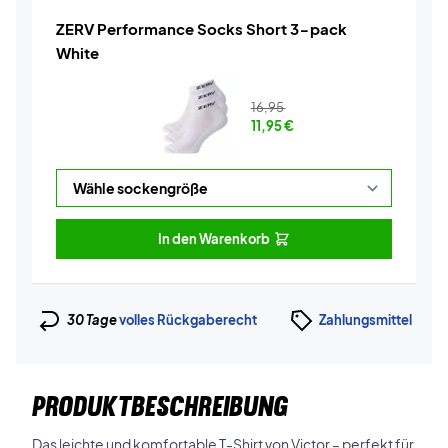
ZERV Performance Socks Short 3-pack
White
16,95
11,95
€
In den Warenkorb
30 Tage
volles Rückgaberecht
Zahlungsmittel
PRODUKTBESCHREIBUNG
Das leichte und komfortable T-Shirt von Victor – perfekt für