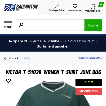
0
Schläger Guide
Warenkorb
Favoriten (
0
)
Suche nach Produkten, Marken usw.
Suche
MENÜ
👟 Spare 20% auf alle Schuhe
-
Gültig bis zum 20/5
-
Sortiment ansehen
|
Brauchst du Hilfe?
Zurück
Victor
Victor T-51038 Women T-shirt June Bug
OUTLET
OUTLET
OUTLET
OUTLET
OUTLET
OUTLET
SPEICHERN 30%
SPEICHERN 30%
SPEICHERN 30%
SPEICHERN 30%
SPEICHERN 30%
SPEICHERN 30%