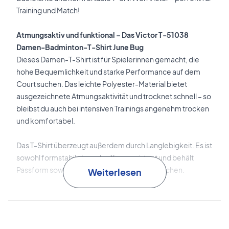
Training und Match!
Atmungsaktiv und funktional – Das Victor T-51038
Damen-Badminton-T-Shirt June Bug
Dieses Damen-T-Shirt ist für Spielerinnen gemacht, die
hohe Bequemlichkeit und starke Performance auf dem
Court suchen. Das leichte Polyester-Material bietet
ausgezeichnete Atmungsaktivität und trocknet schnell – so
bleibst du auch bei intensiven Trainings angenehm trocken
und komfortabel.
Das T-Shirt überzeugt außerdem durch Langlebigkeit. Es ist
sowohl formstabil als auch pilling-resistent und behält
Passform sowie Optik – auch nach vielen Wäschen.
Weiterlesen
Leichtes Polyester
garantiert hohen Komfort und
Bewegungsfreiheit.