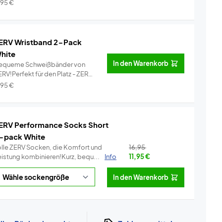
..
Info
,95
€
ERV Wristband 2-Pack
hite
In den Warenkorb
equeme Schweißbänder von
RV!Perfekt für den Platz - ZERV
i...
Info
,95
€
ERV Performance Socks Short
-pack White
olle ZERV Socken, die Komfort und
16,95
eistung kombinieren!Kurz, bequ...
Info
11,95
€
In den Warenkorb