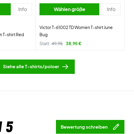
Info
Wählen größe
Info
Victor T-61002 TD Women T-shirt June
 T-shirt Red
Bug
Statt:
49,95
38,95 €
Siehe alle T-shirts/poloer
 5
Bewertung schreiben