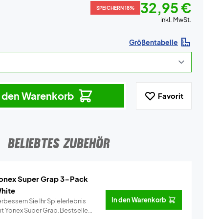
32,95 €
SPEICHERN 18%
inkl. MwSt.
Größentabelle
n den Warenkorb
Favorit
BELIEBTES ZUBEHÖR
onex Super Grap 3-Pack
hite
In den Warenkorb
rbessern Sie Ihr Spielerlebnis
it Yonex Super Grap.Bestseller