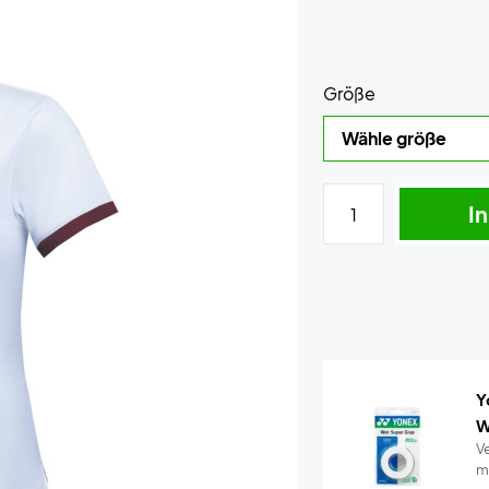
Größe
I
Y
W
Ve
m