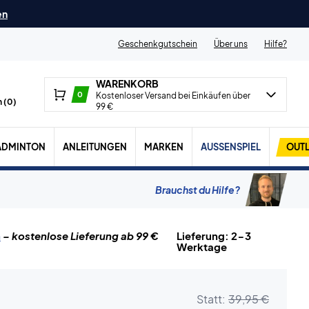
en
Geschenkgutschein
Über uns
Hilfe?
WARENKORB
0
Kostenloser Versand bei Einkäufen über
 (
0
)
99 €
ADMINTON
ANLEITUNGEN
MARKEN
AUSSENSPIEL
OUTL
Brauchst du Hilfe?
n
– kostenlose Lieferung ab 99 €
Lieferung: 2-3
Werktage
Statt:
39,95 €