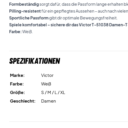
Formbeständig
sorgt dafür, dass die Passform lange erhalten bl
Pilling-resistent
für ein gepflegtes Aussehen – auch nach viel
Sportliche Passform
gibt dir optimale Bewegungsfreiheit.
Spiele komfortabel – sichere dir das Victor T-51038 Damen-T-
Farbe:
Weiß.
Spezifikationen
Marke:
Victor
Farbe:
Weiß
Größe:
S / M / L / XL
Geschlecht:
Damen