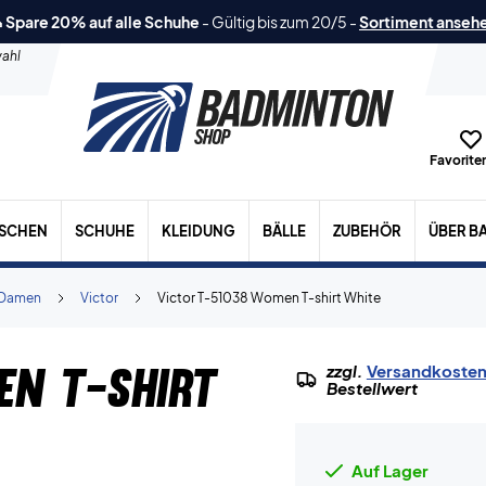
 Spare 20% auf alle Schuhe
-
Gültig bis zum 20/5
-
Sortiment anseh
ahl
Favoriten
ASCHEN
SCHUHE
KLEIDUNG
BÄLLE
ZUBEHÖR
ÜBER B
Damen
Victor
Victor T-51038 Women T-shirt White
en T-shirt
zzgl.
Versandkoste
Bestellwert
Auf Lager