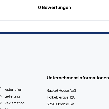
0 Bewertungen
Unternehmensinformationen
widerrufen
Racket House ApS
Lieferung
Holkebjergvej 120
Reklamation
5250 Odense SV