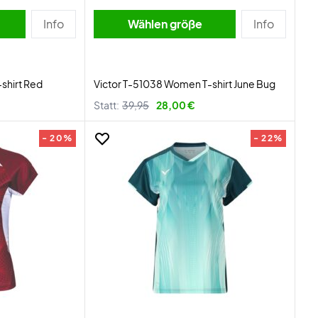
Info
Wählen größe
Info
shirt Red
Victor T-51038 Women T-shirt June Bug
Statt:
39,95
28,00 €
- 20%
- 22%