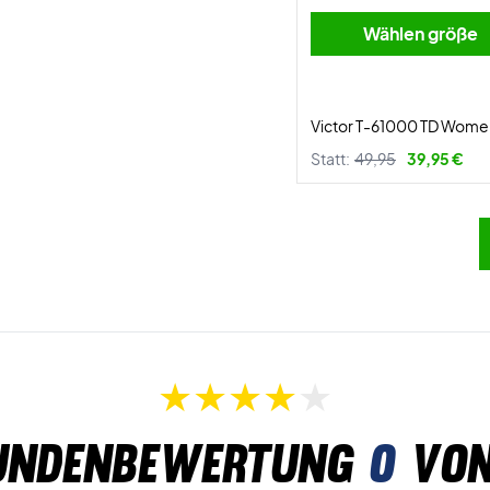
Wählen größe
Victor T-61000 TD Women
Statt:
49,95
39,95 €
undenbewertung
0
von