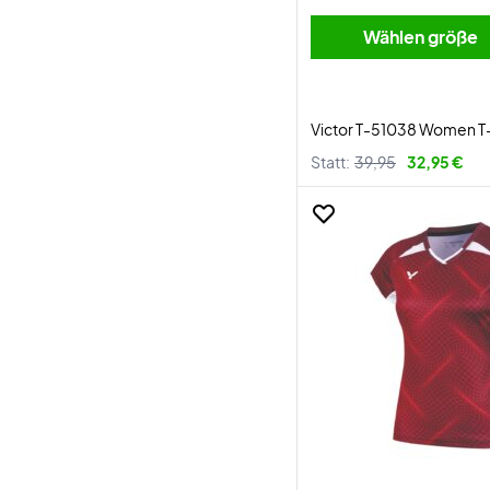
Wählen größe
Victor T-51038 Women T-
Statt:
39,95
32,95 €