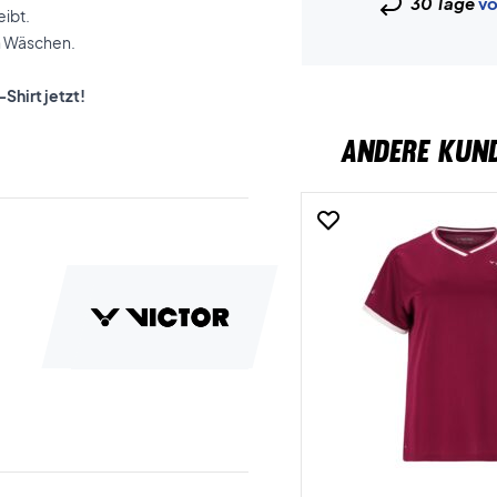
30 Tage
vo
eibt.
en Wäschen.
Shirt jetzt!
ANDERE KUN