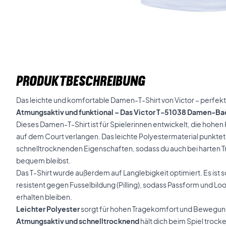
PRODUKTBESCHREIBUNG
Das leichte und komfortable Damen-T-Shirt von Victor – perfekt
Atmungsaktiv und funktional – Das Victor T-51038 Damen-B
Dieses Damen-T-Shirt ist für Spielerinnen entwickelt, die hoh
auf dem Court verlangen. Das leichte Polyestermaterial punktet
schnelltrocknenden Eigenschaften, sodass du auch bei harten T
bequem bleibst.
Das T-Shirt wurde außerdem auf Langlebigkeit optimiert. Es ist
resistent gegen Fusselbildung (Pilling), sodass Passform und L
erhalten bleiben.
Leichter Polyester
sorgt für hohen Tragekomfort und Bewegung
Atmungsaktiv und schnelltrocknend
hält dich beim Spiel trock