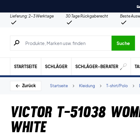

Lieferung: 2-3 Werktage
30 Tage Rückgaberecht
Beste Ausw
Suche nach Produkten, Marken usw.
Suche
STARTSEITE
SCHLÄGER
SCHLÄGER-BERATER
T
Zurück
Startseite
Kleidung
T-shirt/Polo
Victor T-51038 Wom
White