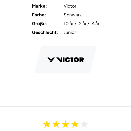
Marke:
Victor
Spiele mit Energie und Stil – bestelle dein Victor T-53102
Farbe:
Schwarz
Junior T-shirt noch heute!
Größe:
10 år / 12 år / 14 år
Farbe: Schwarz.
Material: 100% recyceltes Polyester.
Geschlecht:
Junior