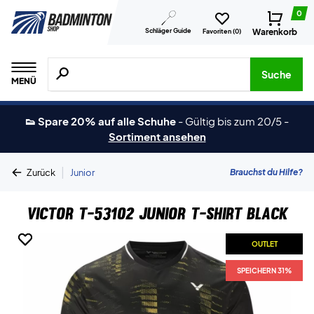
0
Schläger Guide
Warenkorb
Favoriten (
0
)
Suche nach Produkten, Marken usw.
Suche
MENÜ
👟 Spare 20% auf alle Schuhe
-
Gültig bis zum 20/5
-
Sortiment ansehen
|
Brauchst du Hilfe?
Zurück
Junior
Victor T-53102 Junior T-shirt Black
OUTLET
OUTLET
SPEICHERN 31%
SPEICHERN 31%