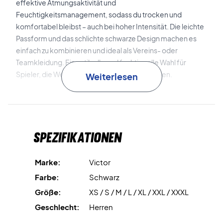
effektive Atmungsaktivität und
Feuchtigkeitsmanagement, sodass du trocken und
komfortabel bleibst – auch bei hoher Intensität. Die leichte
Passform und das schlichte schwarze Design machen es
einfach zu kombinieren und ideal als Vereins- oder
Teamkleidung. Eine stilvolle und funktionelle Wahl für
Spieler, die Wert auf Qualität und Komfort legen.
Weiterlesen
Leicht und feuchtigkeitsableitend
Das Material leitet
Schweiß vom Körper weg und sorgt für ein trockenes und
angenehmes Gefühl während des gesamten Trainings.
Spezifikationen
Trainiere mit Komfort und Stil – kaufe das Victor T-53102
T-shirt Black noch heute!
Marke:
Victor
Farbe: Schwarz
Farbe:
Schwarz
Material: 100 % recyceltes Polyester
Größe:
XS / S / M / L / XL / XXL / XXXL
Geschlecht:
Herren