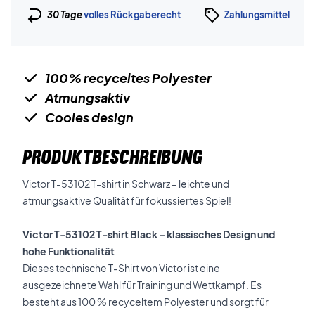
30 Tage
volles Rückgaberecht
Zahlungsmittel
100% recyceltes Polyester
Atmungsaktiv
Cooles design
PRODUKTBESCHREIBUNG
Victor T-53102 T-shirt in Schwarz – leichte und
atmungsaktive Qualität für fokussiertes Spiel!
Victor T-53102 T-shirt Black – klassisches Design und
hohe Funktionalität
Dieses technische T-Shirt von Victor ist eine
ausgezeichnete Wahl für Training und Wettkampf. Es
besteht aus 100 % recyceltem Polyester und sorgt für