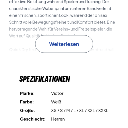
effektive Belüftung während Spielen und Training. Der
charakteristische Wabenprint am unteren Rand verleiht
einen frischen, sportlichen Look, während der Unisex-
Schnitt volle Bewegungsfreiheit und Komfort bietet. Eine
hervorragende Wahl für Vereins- und Freizeitspieler, die
Wert auf Qualität bei jedem Schlag legen.
Weiterlesen
Quick Dry
Technologie leitet Schweiß effektiv ab und hält
dich trocken und konzentriert während des gesamten
Spiels.
Spezifikationen
Anti Shrink
Behandlung verhindert Einlaufen, damit das
Shirt seine Passform Wäsche für Wäsche behält.
Marke:
Victor
Spiele mit Stil und Komfort – bestelle dein Victor T-
Farbe:
Weiß
53103 T-shirt noch heute!
Größe:
XS / S / M / L / XL / XXL / XXXL
Farbe: Weiß.
Material: 100 % recyceltes Polyester.
Geschlecht:
Herren