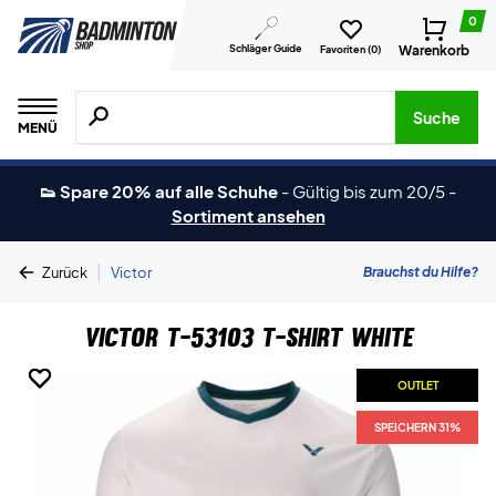
0
Schläger Guide
Warenkorb
Favoriten (
0
)
Suche nach Produkten, Marken usw.
Suche
MENÜ
👟 Spare 20% auf alle Schuhe
-
Gültig bis zum 20/5
-
Sortiment ansehen
|
Brauchst du Hilfe?
Zurück
Victor
Victor T-53103 T-shirt White
OUTLET
OUTLET
OUTLET
OUTLET
SPEICHERN 31%
SPEICHERN 31%
SPEICHERN 31%
SPEICHERN 31%