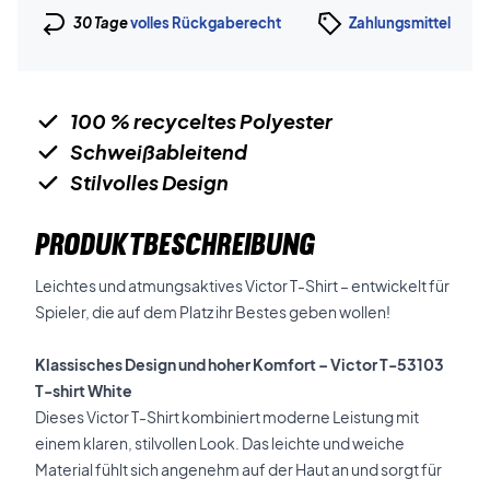
30 Tage
volles Rückgaberecht
Zahlungsmittel
100 % recyceltes Polyester
Schweißableitend
Stilvolles Design
PRODUKTBESCHREIBUNG
Leichtes und atmungsaktives Victor T-Shirt – entwickelt für
Spieler, die auf dem Platz ihr Bestes geben wollen!
Klassisches Design und hoher Komfort – Victor T-53103
T-shirt White
Dieses Victor T-Shirt kombiniert moderne Leistung mit
einem klaren, stilvollen Look. Das leichte und weiche
Material fühlt sich angenehm auf der Haut an und sorgt für