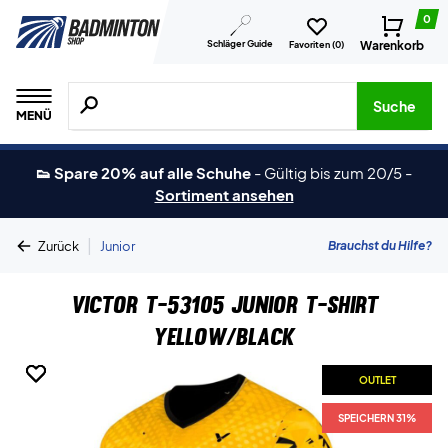
0
Schläger Guide
Warenkorb
Favoriten (
0
)
Suche nach Produkten, Marken usw.
Suche
MENÜ
👟 Spare 20% auf alle Schuhe
-
Gültig bis zum 20/5
-
Sortiment ansehen
|
Brauchst du Hilfe?
Zurück
Junior
Victor T-53105 Junior T-shirt
Yellow/Black
OUTLET
OUTLET
OUTLET
SPEICHERN 31%
SPEICHERN 31%
SPEICHERN 31%