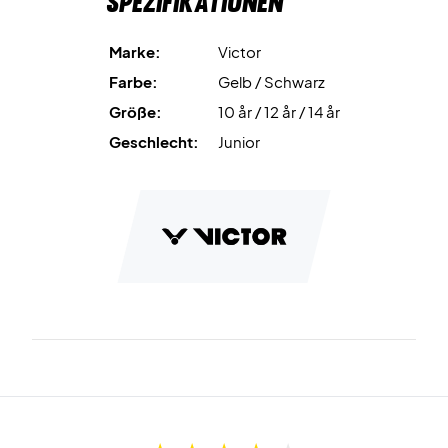
Spezifikationen
Spiele mit Tempo und Selbstvertrauen – bestelle dein
Marke:
Victor
Victor T-53105 Junior T-shirt noch heute!
Farbe:
Gelb / Schwarz
Farbe: Gelb/Schwarz.
Größe:
10 år / 12 år / 14 år
Material: 100% recyceltes Polyester.
Geschlecht:
Junior