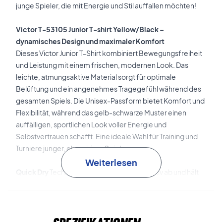
junge Spieler, die mit Energie und Stil auffallen möchten!
Victor T-53105 Junior T-shirt Yellow/Black –
dynamisches Design und maximaler Komfort
Dieses Victor Junior T-Shirt kombiniert Bewegungsfreiheit
und Leistung mit einem frischen, modernen Look. Das
leichte, atmungsaktive Material sorgt für optimale
Belüftung und ein angenehmes Tragegefühl während des
gesamten Spiels. Die Unisex-Passform bietet Komfort und
Flexibilität, während das gelb-schwarze Muster einen
auffälligen, sportlichen Look voller Energie und
Selbstvertrauen schafft. Eine ideale Wahl für Training und
Turniere junger, ehrgeiziger Spieler.
Weiterlesen
Quick Dry
Technologie leitet Schweiß effektiv ab und hält
dich trocken, frisch und konzentriert – das ganze Spiel über.
Anti Shrink
Behandlung bewahrt die Form des Stoffes und
verhindert Einlaufen – Wäsche für Wäsche.