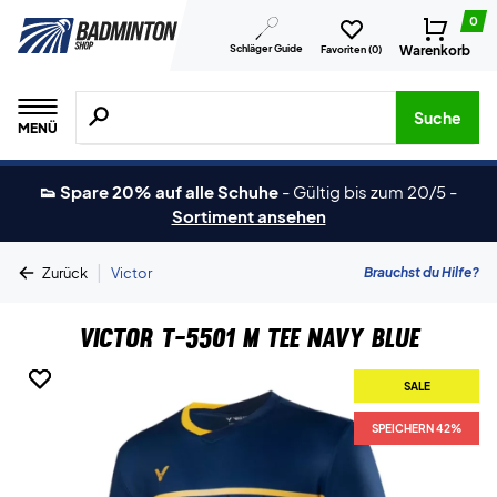
0
Schläger Guide
Warenkorb
Favoriten (
0
)
Suche nach Produkten, Marken usw.
Suche
MENÜ
👟 Spare 20% auf alle Schuhe
-
Gültig bis zum 20/5
-
Sortiment ansehen
|
Brauchst du Hilfe?
Zurück
Victor
Victor T-5501 M Tee Navy Blue
SALE
SALE
SPEICHERN 42%
SPEICHERN 42%