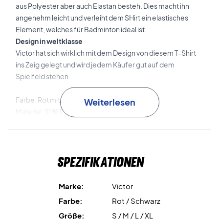
aus Polyester aber auch Elastan besteh. Dies macht ihn
angenehm leicht und verleiht dem SHirt ein elastisches
Element, welches für Badminton ideal ist.
Design in weltklasse
Victor hat sich wirklich mit dem Design von diesem T-Shirt
ins Zeig gelegt und wird jedem Käufer gut auf dem
Spielfeld stehen.
Farbe: Rot mit Shwarz.
Weiterlesen
Material: 91 % Polyester und 9 % Elastan
Victor Nr: T-11000 M D
Spezifikationen
Marke:
Victor
Farbe:
Rot / Schwarz
Größe:
S / M / L / XL