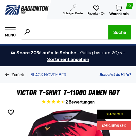
0
Schläger Guide
Warenkorb
Favoriten (
0
)
Suche nach Produkten, Marken usw.
Suche
MENÜ
👟 Spare 20% auf alle Schuhe
-
Gültig bis zum 20/5
-
Sortiment ansehen
|
Brauchst du Hilfe?
Zurück
BLACK NOVEMBER
Victor T-Shirt T-11000 Damen Rot
2 Bewertungen
BLACK OUT
BLACK OUT
SPEICHERN 63%
SPEICHERN 63%