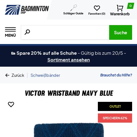
0
Schläger Guide
Warenkorb
Favoriten (
0
)
Suche nach Produkten, Marken usw.
Suche
MENÜ
👟 Spare 20% auf alle Schuhe
-
Gültig bis zum 20/5
-
Sortiment ansehen
|
Brauchst du Hilfe?
Zurück
Schweißbänder
Victor Wristband Navy Blue
OUTLET
SPEICHERN 62%