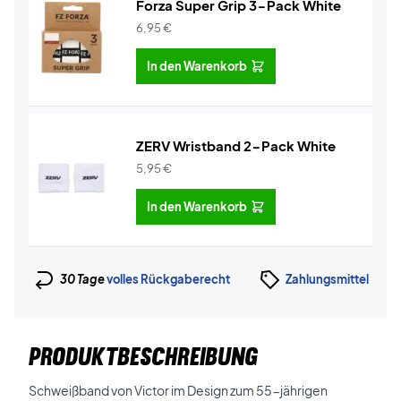
Forza Super Grip 3-Pack White
6,95
€
In den Warenkorb
ZERV Wristband 2-Pack White
5,95
€
In den Warenkorb
30 Tage
volles Rückgaberecht
Zahlungsmittel
PRODUKTBESCHREIBUNG
Schweißband von Victor im Design zum 55-jährigen