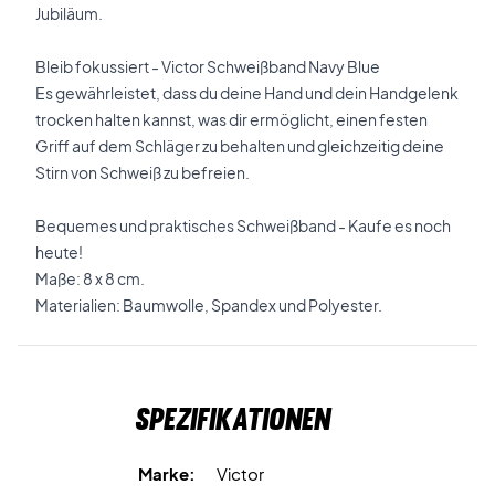
Jubiläum.
Bleib fokussiert - Victor Schweißband Navy Blue
Es gewährleistet, dass du deine Hand und dein Handgelenk
trocken halten kannst, was dir ermöglicht, einen festen
Griff auf dem Schläger zu behalten und gleichzeitig deine
Stirn von Schweiß zu befreien.
Bequemes und praktisches Schweißband - Kaufe es noch
heute!
Maße: 8 x 8 cm.
Materialien: Baumwolle, Spandex und Polyester.
Spezifikationen
Marke:
Victor