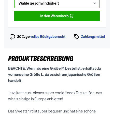
In den Warenkorb
30 Tage
volles Rückgaberecht
Zahlungsmittel
PRODUKTBESCHREIBUNG
BEACHTE: Wenn du eine Größe M bestellst, erhältst du
von uns eine Größe L, da es sich um japanische Größen
handelt.
Jetzt kannst du dieses super coole Yonex Tee kaufen, das
wir als einzige in Europa anbieten!
Das Sweatshirt ist super bequem und hat eine schöne