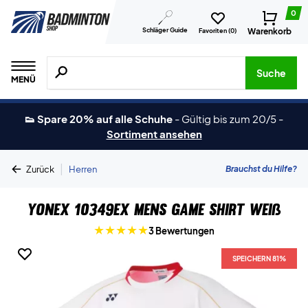
0
Schläger Guide
Warenkorb
Favoriten (
0
)
Suche nach Produkten, Marken usw.
Suche
MENÜ
👟 Spare 20% auf alle Schuhe
-
Gültig bis zum 20/5
-
Sortiment ansehen
|
Brauchst du Hilfe?
Zurück
Herren
Yonex 10349EX Mens Game Shirt Weiß
3 Bewertungen
SPEICHERN 81%