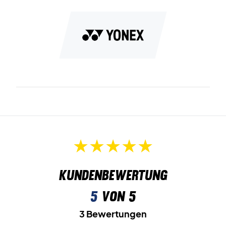
Very Cool Dry
: Schweißtransportfasern entfernen den
Schweiß vom Körper und senken die Körpertemperatur um
bis zu 3 Grad.
Stretch
: Das Material ist dehnbar und bietet super
Mobilität.
Übersetzung japanischer Größen:
SS = XXS
S = XS
M = S
L = M
O = L
XO = XL
Kundenbewertung
5
von 5
3 Bewertungen