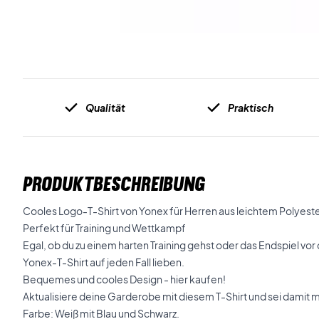
Qualität
Praktisch
PRODUKTBESCHREIBUNG
Cooles Logo-T-Shirt von Yonex für Herren aus leichtem Polyeste
Perfekt für Training und Wettkampf
Egal, ob du zu einem harten Training gehst oder das Endspiel vor d
Yonex-T-Shirt auf jeden Fall lieben.
Bequemes und cooles Design - hier kaufen!
Aktualisiere deine Garderobe mit diesem T-Shirt und sei damit m
Farbe: Weiß mit Blau und Schwarz.