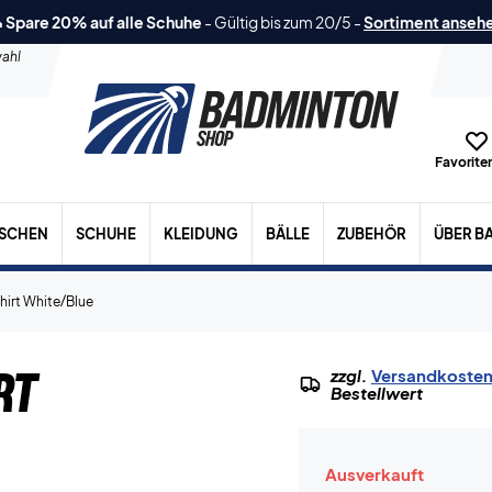
 Spare 20% auf alle Schuhe
-
Gültig bis zum 20/5
-
Sortiment anseh
ahl
Favoriten
ASCHEN
SCHUHE
KLEIDUNG
BÄLLE
ZUBEHÖR
ÜBER B
hirt White/Blue
rt
zzgl.
Versandkoste
Bestellwert
Ausverkauft