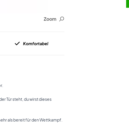
Zoom
Komfortabel
r.
er Tür steht, du wirst dieses
ehr als bereit für den Wettkampf.