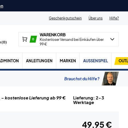
en
Geschenkgutschein
Über uns
Hilfe?
WARENKORB
0
Kostenloser Versand bei Einkäufen über
 (
0
)
99 €
ADMINTON
ANLEITUNGEN
MARKEN
AUSSENSPIEL
OUTL
Brauchst du Hilfe?
n
– kostenlose Lieferung ab 99 €
Lieferung: 2-3
Werktage
49,95 €