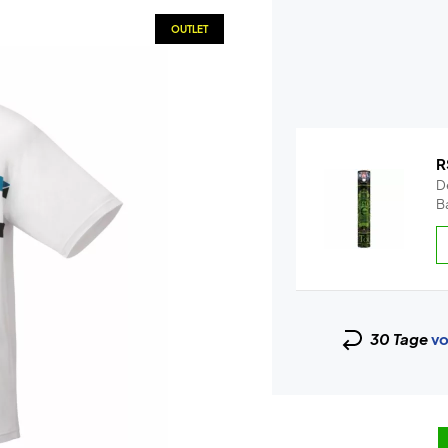
OUTLET
R
De
Ba
30 Tage
vo