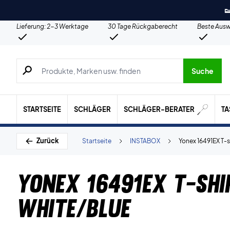

Lieferung: 2-3 Werktage
30 Tage Rückgaberecht
Beste Ausw
Suche nach Produkten, Marken usw.
Suche
STARTSEITE
SCHLÄGER
SCHLÄGER-BERATER
T
Zurück
Startseite
INSTABOX
Yonex 16491EX T-s
Yonex 16491EX T-shi
White/Blue