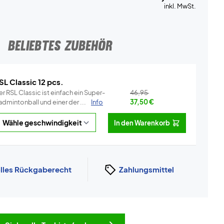
inkl. MwSt.
BELIEBTES ZUBEHÖR
SL Classic 12 pcs.
r RSL Classic ist einfach ein Super-
46,95
dmintonball und einer der ...
Info
37,50
€
In den Warenkorb
lles Rückgaberecht
Zahlungsmittel