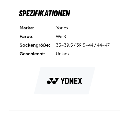
Die Socken sind für denjeningen, der Badminton spielt und
Spezifikationen
die ultimativ beste Qualität und Haltbarkeit möchte.
Farbe: Weiß mit rotem und blauen Streifen.
Marke:
Yonex
Farbe:
Weiß
Sockengröße:
35-39,5 / 39,5-44 / 44-47
Geschlecht:
Unisex