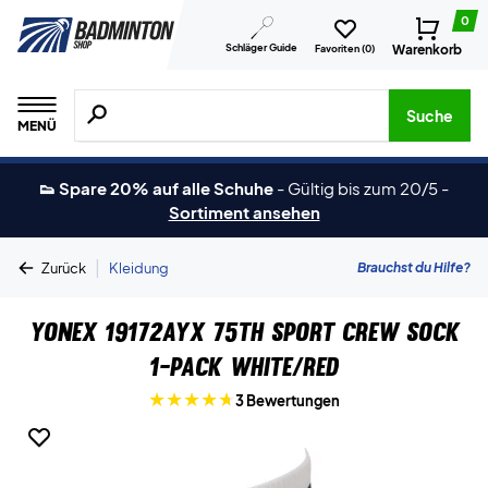
0
Schläger Guide
Warenkorb
Favoriten (
0
)
Suche nach Produkten, Marken usw.
Suche
MENÜ
👟 Spare 20% auf alle Schuhe
-
Gültig bis zum 20/5
-
Sortiment ansehen
|
Brauchst du Hilfe?
Zurück
Kleidung
Yonex 19172AYX 75th Sport Crew Sock
1-pack White/Red
3 Bewertungen