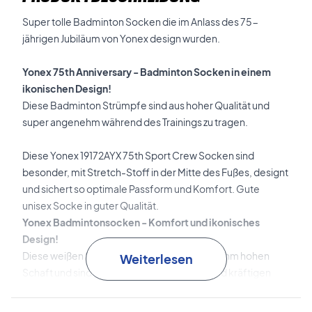
Super tolle Badminton Socken die im Anlass des 75-
jährigen Jubiläum von Yonex design wurden.
Yonex 75th Anniversary - Badminton Socken in einem
ikonischen Design!
Diese Badminton Strümpfe sind aus hoher Qualität und
super angenehm während des Trainings zu tragen.
Diese Yonex 19172AYX 75th Sport Crew Socken sind
besonder, mit Stretch-Stoff in der Mitte des Fußes, designt
und sichert so optimale Passform und Komfort. Gute
unisex Socke in guter Qualität.
Yonex Badmintonsocken - Komfort und ikonisches
Design!
Diese weißen Strümpfe haben einen angenehm hohen
Weiterlesen
Schaft und sind aus einem super weichen und kräftigen
Qualitätsmaterial.