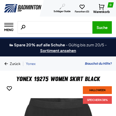
0
Schläger Guide
Warenkorb
Favoriten (
0
)
Suche nach Produkten, Marken usw.
Suche
MENÜ
👟 Spare 20% auf alle Schuhe
-
Gültig bis zum 20/5
-
Sortiment ansehen
|
Brauchst du Hilfe?
Zurück
Yonex
Yonex 19275 Women Skirt Black
HALLOWEEN
SPEICHERN 38%