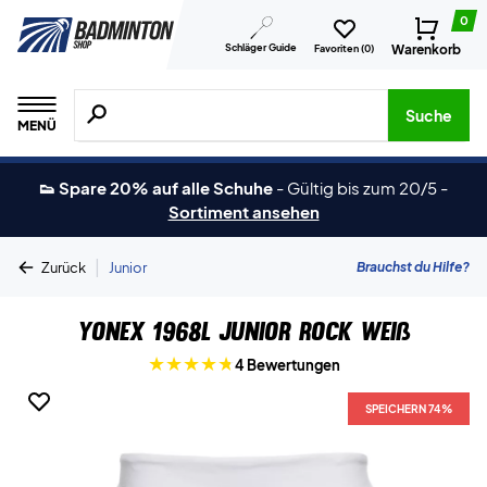
0
Schläger Guide
Warenkorb
Favoriten (
0
)
Suche nach Produkten, Marken usw.
Suche
MENÜ
👟 Spare 20% auf alle Schuhe
-
Gültig bis zum 20/5
-
Sortiment ansehen
|
Brauchst du Hilfe?
Zurück
Junior
Yonex 1968L Junior Rock weiß
4 Bewertungen
SPEICHERN 74%