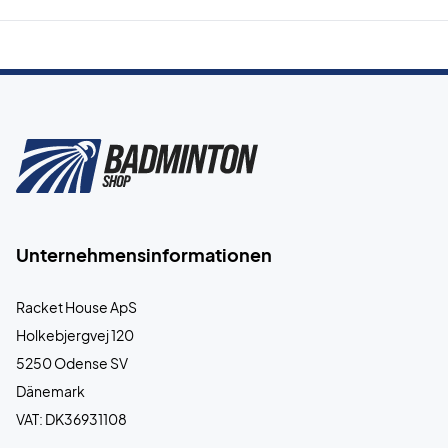
Unternehmensinformationen
Racket House ApS
Holkebjergvej 120
5250 Odense SV
Dänemark
VAT: DK36931108