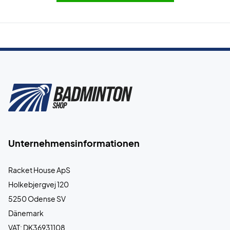
Unternehmensinformationen
Racket House ApS
Holkebjergvej 120
5250 Odense SV
Dänemark
VAT: DK36931108