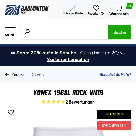
0
Schläger Guide
Warenkorb
Favoriten (
0
)
Suche nach Produkten, Marken usw.
Suche
MENÜ
👟 Spare 20% auf alle Schuhe
-
Gültig bis zum 20/5
-
Sortiment ansehen
|
Brauchst du Hilfe?
Zurück
Damen
Yonex 1968L Rock Weiß
2 Bewertungen
BLACK OUT
SPEICHERN 75%