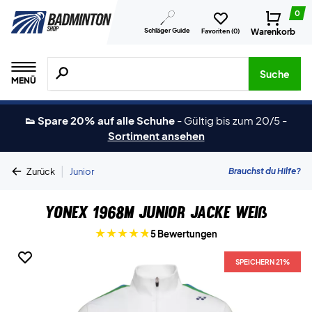
0
Schläger Guide
Warenkorb
Favoriten (
0
)
Suche nach Produkten, Marken usw.
Suche
MENÜ
👟 Spare 20% auf alle Schuhe
-
Gültig bis zum 20/5
-
Sortiment ansehen
|
Brauchst du Hilfe?
Zurück
Junior
Yonex 1968M Junior Jacke Weiß
5 Bewertungen
SPEICHERN 21%