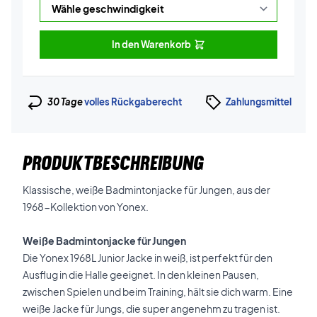
In den Warenkorb
30 Tage
volles Rückgaberecht
Zahlungsmittel
PRODUKTBESCHREIBUNG
Klassische, weiße Badmintonjacke für Jungen, aus der
1968-Kollektion von Yonex.
Weiße Badmintonjacke für Jungen
Die Yonex 1968L Junior Jacke in weiß, ist perfekt für den
Ausflug in die Halle geeignet. In den kleinen Pausen,
zwischen Spielen und beim Training, hält sie dich warm. Eine
weiße Jacke für Jungs, die super angenehm zu tragen ist.