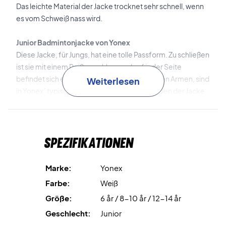
Das leichte Material der Jacke trocknet sehr schnell, wenn
es vom Schweiß nass wird.
Junior Badmintonjacke von Yonex
Diese Jacke, für Jungs, hat eine tolle Passform. Zu schließen
ist sie mit einem Reißverschluss und auf jeder Seite
befindet sich eine Tasche. Die Streifen, auf den Armen, sind
Weiterlesen
in Yonex´ typischen Farben gehalten und geben der Jacke
einen einzigartigen Ausdruck.
Spezifikationen
Marke:
Yonex
Farbe:
Weiß
Größe:
6 år / 8-10 år / 12-14 år
Geschlecht:
Junior