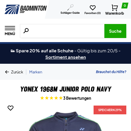
0
Schläger Guide
Warenkorb
Favoriten (
0
)
Suche nach Produkten, Marken usw.
Suche
MENÜ
👟 Spare 20% auf alle Schuhe
-
Gültig bis zum 20/5
-
Sortiment ansehen
|
Brauchst du Hilfe?
Zurück
Marken
Yonex 1968M Junior Polo Navy
3 Bewertungen
SPEICHERN 29%