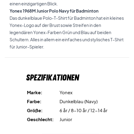
einen einzigartigen Blick.
Yonex 1968M Junior Polo Navy für Badminton
Das dunkelblaue Polo-T-Shirt für Badminton hat ein kleines
Yonex-Logo auf der Brust sowie Streifen in den
legendären Yonex-Farben Grün und Blau auf beiden
Schultern. Alles in allem ein einfaches und stylisches T-Shirt
für Junior-Spieler.
Spezifikationen
Marke:
Yonex
Farbe:
Dunkelblau (Navy)
Größe:
6 år / 8-10 år / 12-14 år
Geschlecht:
Junior