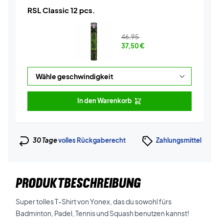
RSL Classic 12 pcs.
46,95
37,50
€
In den Warenkorb
30 Tage
volles Rückgaberecht
Zahlungsmittel
PRODUKTBESCHREIBUNG
Super tolles T-Shirt von Yonex, das du sowohl fürs
Badminton, Padel, Tennis und Squash benutzen kannst!