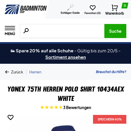
0
Schläger Guide
Warenkorb
Favoriten (
0
)
Suche nach Produkten, Marken usw.
Suche
MENÜ
👟 Spare 20% auf alle Schuhe
-
Gültig bis zum 20/5
-
Sortiment ansehen
|
Brauchst du Hilfe?
Zurück
Herren
Yonex 75th Herren Polo Shirt 10434AEX
White
3 Bewertungen
SPEICHERN 40%
SPEICHERN 40%