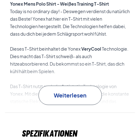
Yonex Mens Polo Shirt - Weißes Training T-Shirt
Today is no ordinary day! - Deswegen verdienst du natürlich
das Beste! Yonex hat hier ein T-Shirt mit vielen
Technologien hergestellt. Die Technologien helfen dabei,
dass du dich bei jedem Schlägrsport wohl fühlst.
Dieses T-Shirt beinhaltet die Yonex
VeryCool
Technologie.
Dies macht das T-Shirt schweiß- als auch
hitzeabsorbierend. Du bekommst so ein T-Shirt, das dich
kühl hält beim Spielen.
Das T-Shirt nutzt auch die
Antistatic
Technologie von
Yonex. Mit dieser Technologie musst du nicht die konstante
Weiterlesen
statische Elektrizität ertragen, die an Friktion und das
Ankleben des Stoffes Schuld ist. So erhälst du ein viel
komfortables Shirt.
Spezifikationen
Yonex T-Shirt mit Schweißabsorbtion und tollem
Komfort!med svedabsorbering og lækker komfort!