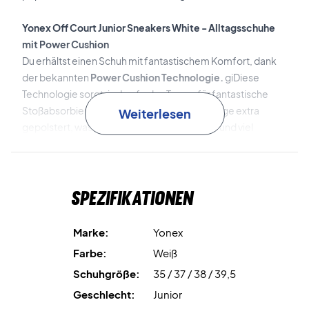
Yonex Off Court Junior Sneakers White - Alltagsschuhe
mit Power Cushion
Du erhältst einen Schuh mit fantastischem Komfort, dank
der bekannten
Power Cushion Technologie.
giDiese
Technologie sorgt, im Laufe des Tages, für fantastische
Stoßabsorbierung. Darüber hinaus ist die Zunge extra
Weiterlesen
gepolstert, was dir ein extra weiches Gefühl und viel
Komfort gibt. Auch die Zehenspitzen sind extra geschützt.
Alltags-Sneakers von Yonex - Tolles Design zum kleinen
Spezifikationen
Preis!
Wenn dir, für einen speziellen Anlass, ein paar Schuhe
fehlen oder du welche für den täglichen Gebrauch suchst,
Marke:
Yonex
dann solltest du dich ganz klar für diese klassischen
Farbe:
Weiß
Sneaker von Yonex entscheiden.
Schuhgröße:
35 / 37 / 38 / 39,5
Der Schuh hat ganze cm Größen:
Geschlecht:
Junior