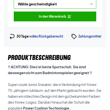
In den Warenkorb
30 Tage
volles Rückgaberecht
Zahlungsmittel
PRODUKTBESCHREIBUNG
!! ACHTUNG: Dies ist keine Sportschuh. Sie sind
deswegen nicht zum Badmintonspielen geeignet !!
Super coole Junior Sneaker, die in Verbindung mit Yonex´
75-jährigem Jubiläum, auf den Markt gebracht wurden. Sie
haben ein stilechtes Design mit den gut bekannten Farben
des Yonex-Logos. Darüber hinaus hat der Schuh die
populäre
Power Cushion Technologie.