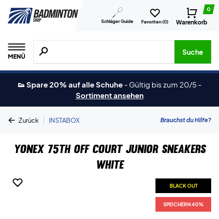
0
Schläger Guide
Warenkorb
Favoriten (
0
)
Suche nach Produkten, Marken usw.
Suche
MENÜ
👟 Spare 20% auf alle Schuhe
-
Gültig bis zum 20/5
-
Sortiment ansehen
|
Brauchst du Hilfe?
Zurück
INSTABOX
Yonex 75th Off Court Junior Sneakers
White
BLACK OUT
SPEICHERN 40%