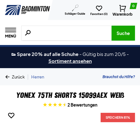
0
Schläger Guide
Warenkorb
Favoriten (
0
)
Suche nach Produkten, Marken usw.
Suche
MENÜ
👟 Spare 20% auf alle Schuhe
-
Gültig bis zum 20/5
-
Sortiment ansehen
|
Brauchst du Hilfe?
Zurück
Herren
Yonex 75th Shorts 15099AEX Weiß
2 Bewertungen
SPEICHERN 81%
SPEICHERN 81%