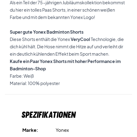
Als ein Teil der 75-jährigen Jubiläumskollektion bekommst
du hier ein tolles Paas Shorts, in einer schönen weißen
Farbe und mit dem bekannten Yonex Logo!
Super gute Yonex Badminton Shorts
Diese Shorts enthält die Yonex
VeryCool
Technologie, die
dich kühl hält. Die Hose nimmt die Hitze auf und verleiht dir
ein deutlich kühlenden Effekt beim Sport machen.
Kaufe ein Paar Yonex Shorts mit hoher Performance im
Badminton-Shop
Farbe: Weiß
Material: 100% polyester
Spezifikationen
Marke:
Yonex