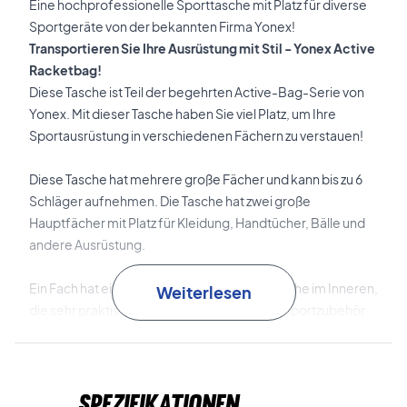
Eine hochprofessionelle Sporttasche mit Platz für diverse
Sportgeräte von der bekannten Firma Yonex!
Transportieren Sie Ihre Ausrüstung mit Stil - Yonex Active
Racketbag!
Diese Tasche ist Teil der begehrten Active-Bag-Serie von
Yonex. Mit dieser Tasche haben Sie viel Platz, um Ihre
Sportausrüstung in verschiedenen Fächern zu verstauen!
Diese Tasche hat mehrere große Fächer und kann bis zu 6
Schläger aufnehmen. Die Tasche hat zwei große
Hauptfächer mit Platz für Kleidung, Handtücher, Bälle und
andere Ausrüstung.
Ein Fach hat eine kleinere Reißverschlusstasche im Inneren,
Weiterlesen
die sehr praktisch für kleine Gegenstände/Sportzubehör
ist. Darüber hinaus verfügt die Tasche über ein separates
Schuhfach für Ihre Sportschuhe.
Spezifikationen
Die Tasche hat sogar eine kleinere Reißverschlusstasche,