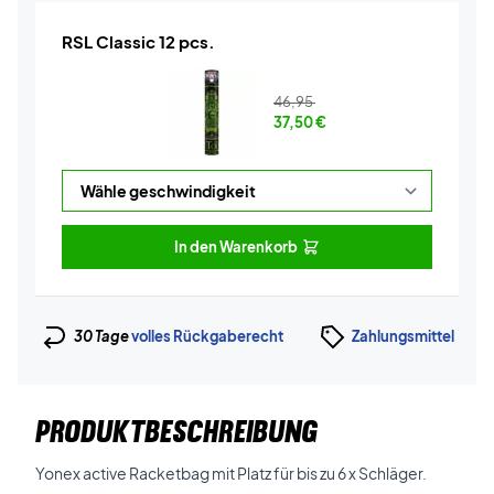
RSL Classic 12 pcs.
46,95
37,50
€
In den Warenkorb
30 Tage
volles Rückgaberecht
Zahlungsmittel
PRODUKTBESCHREIBUNG
Yonex active Racketbag mit Platz für bis zu 6 x Schläger.