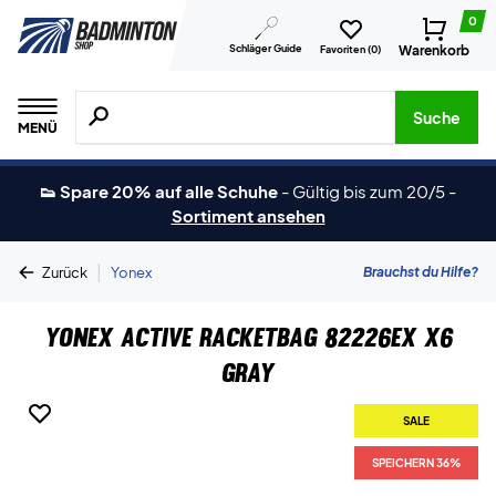
0
Schläger Guide
Warenkorb
Favoriten (
0
)
Suche nach Produkten, Marken usw.
Suche
MENÜ
👟 Spare 20% auf alle Schuhe
-
Gültig bis zum 20/5
-
Sortiment ansehen
|
Brauchst du Hilfe?
Zurück
Yonex
Yonex Active Racketbag 82226EX X6
Gray
SALE
SPEICHERN 36%