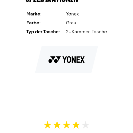
die sich perfekt für kleinere Gegenstände eignet, die sich
in den größeren Fächern leicht verstecken können.
Marke:
Yonex
Außerdem hat die Tasche eine größere Seitentasche, in der
Farbe:
Grau
Sie Ihre Bälle verstauen können.
Typ der Tasche:
2-Kammer-Tasche
Diese elegante Yonex-Tasche bietet Platz für Ihre
gesamte Ausrüstung
Die Tasche hat zwei gepolsterte Gurte, so dass sie wie ein
Rucksack getragen oder mit dem Griff in der Hand
angehoben werden kann.
Abmessungen: 75 x 26 x 32 cm
Farbe: Grau und schwarz
Material: 83% Polyester 17% PU