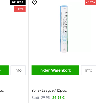
- 17%
BELIEBT
- 12%
b
Info
In den Warenkorb
Info
cs.
Yonex League 7 12 pcs.
Statt:
29,95
24,95 €