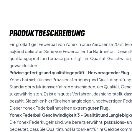
PRODUKTBESCHREIBUNG
Ein großartiger Federball von Yonex. Yonex Aerosensa 20 ist Teil
äußerst beliebten Serie von Federbällen für Badminton. Dieses 
qualitätsgeprüft und präzise gefertigt, um Qualität, Geschwindi
gewährleisten.
Präzise gefertigt und qualitätsgeprüft - Hervorragender Flug
Yonex hat sich für eine Präzisionsfertigung und Qualitätsprüfung
Standardproduktionsverfahren entschieden, um Qualität, Gesc
zu gewährleisten. Es ist ein gutes Verfahren, das sicherstellt,
bezahlt. Sie zahlen hier für einen langlebigen, hochwertigen Fede
Dieser Yonex Federball hat einen extrem
guten Flug.
Yonex Federball Geschwindigkeit 3 - Qualität und Langlebigk
Die Yonex Federkugeln sind, wie bereits erwähnt,
präzisions- un
bedeutet, dass Sie Qualität und Haltbarkeit für Ihr Geld bekom