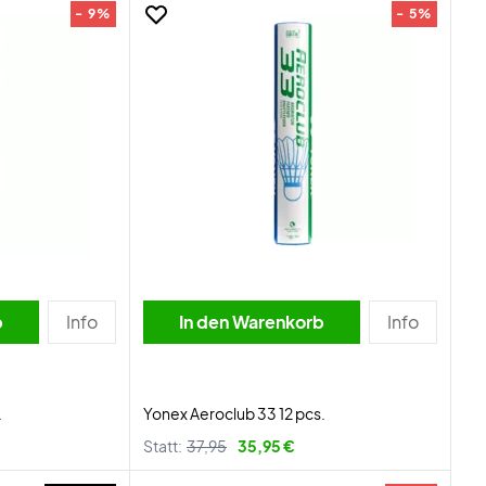
- 9%
- 5%
b
Info
In den Warenkorb
Info
.
Yonex Aeroclub 33 12 pcs.
Statt:
37,95
35,95 €