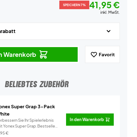
41,95 €
SPEICHERN 7%
inkl. MwSt.
nrabatt
en Warenkorb
Favorit
BELIEBTES ZUBEHÖR
onex Super Grap 3-Pack
hite
In den Warenkorb
rbessern Sie Ihr Spielerlebnis
it Yonex Super Grap.Bestseller
..
Info
,95
€