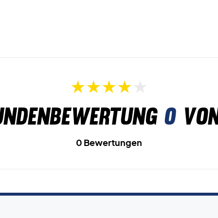
undenbewertung
0
von
0 Bewertungen