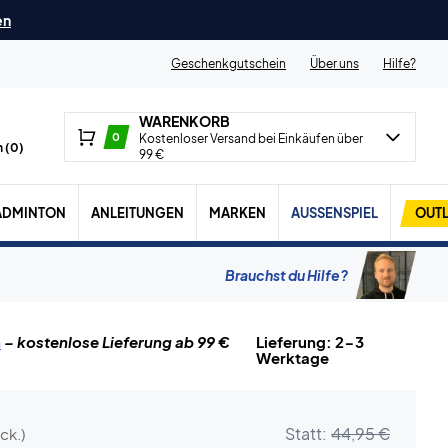
en
Geschenkgutschein
Über uns
Hilfe?
WARENKORB
0
Kostenloser Versand bei Einkäufen über
 (
0
)
99 €
ADMINTON
ANLEITUNGEN
MARKEN
AUSSENSPIEL
OUTL
Brauchst du Hilfe?
n
– kostenlose Lieferung ab 99 €
Lieferung: 2-3
Werktage
Statt:
44,95 €
ck.)