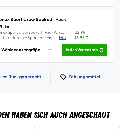
onex Sport Crew Socks 3-Pack
hite
onex Sport Crew Socks 3-Pack White
22,95
ind komfortable Sportsocken, ...
Info
18,95
€
In den Warenkorb
lles Rückgaberecht
Zahlungsmittel
DEN HABEN SICH AUCH ANGESCHAUT