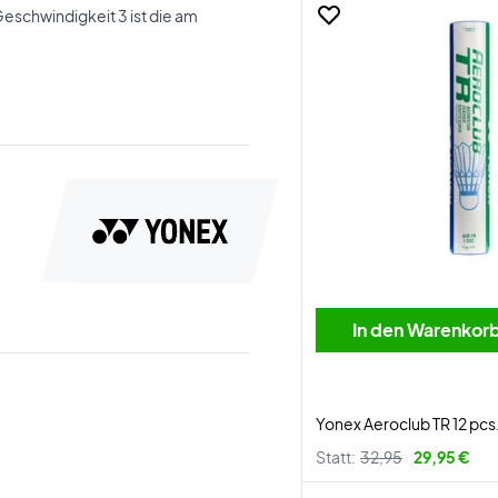
Geschwindigkeit 3 ist die am
In den Warenkor
Yonex Aeroclub TR 12 pcs
Statt:
32,95
29,95 €