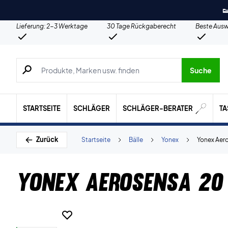

Lieferung: 2-3 Werktage
30 Tage Rückgaberecht
Beste Ausw
Suche nach Produkten, Marken usw.
Suche
STARTSEITE
SCHLÄGER
SCHLÄGER-BERATER
T
Zurück
Startseite
Bälle
Yonex
Yonex Aero
Yonex Aerosensa 20 