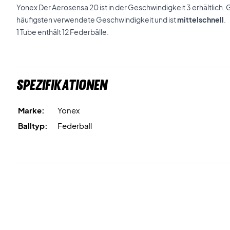
Yonex Der Aerosensa 20 ist in der Geschwindigkeit 3 erhältlich. 
häufigsten verwendete Geschwindigkeit und ist
mittelschnell
.
1 Tube enthält 12 Federbälle.
Spezifikationen
Marke:
Yonex
Balltyp:
Federball