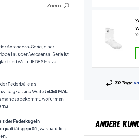
Zoom
Y
W
Y
s
 der Aerosensa-Serie, einer
Modell aus der Aerosensa-Serie ist
gkeit und Weite JEDES Mal zu
30 Tage
vo
 der Federbälle als
hwindigkeit und Weite
JEDES MAL
 dass man das bekommt, wofür man
rball.
eit der Federkugeln
ANDERE KUN
d qualitätsgeprüft
, was natürlich
men.