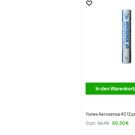
In den Warenkor
Yonex Aerosensa 40 12 p
Statt:
56,95
50,30 €