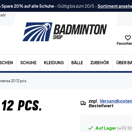
 Spare 20% auf alle Schuhe
-
Gültig bis zum 20/5
-
Sortiment anseh
ahl
Favoriten
ASCHEN
SCHUHE
KLEIDUNG
BÄLLE
ZUBEHÖR
ÜBER B
sensa 20 12 pcs.
12 pcs.
zzgl.
Versandkoste
Bestellwert
Auf Lager
(+10 St