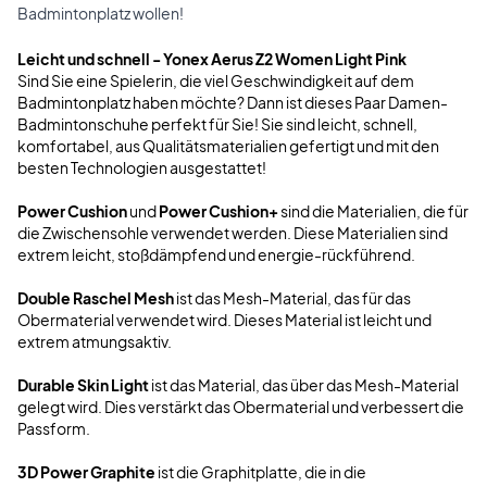
Badmintonplatz wollen!
Leicht und schnell - Yonex Aerus Z2 Women Light Pink
Sind Sie eine Spielerin, die viel Geschwindigkeit auf dem
Badmintonplatz haben möchte? Dann ist dieses Paar Damen-
Badmintonschuhe perfekt für Sie! Sie sind leicht, schnell,
komfortabel, aus Qualitätsmaterialien gefertigt und mit den
besten Technologien ausgestattet!
Power Cushion
und
Power Cushion+
sind die Materialien, die für
die Zwischensohle verwendet werden. Diese Materialien sind
extrem leicht, stoßdämpfend und energie-rückführend.
Double Raschel Mesh
ist das Mesh-Material, das für das
Obermaterial verwendet wird. Dieses Material ist leicht und
extrem atmungsaktiv.
Durable Skin Light
ist das Material, das über das Mesh-Material
gelegt wird. Dies verstärkt das Obermaterial und verbessert die
Passform.
3D Power Graphite
ist die Graphitplatte, die in die