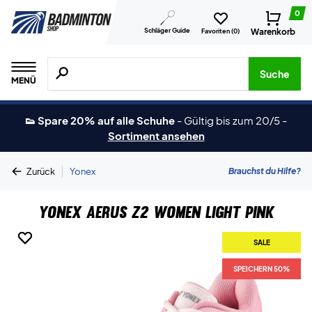
0
Schläger Guide
Warenkorb
Favoriten (
0
)
Suche nach Produkten, Marken usw.
Suche
MENÜ
👟 Spare 20% auf alle Schuhe
-
Gültig bis zum 20/5
-
Sortiment ansehen
|
Brauchst du Hilfe?
Zurück
Yonex
Yonex Aerus Z2 Women Light Pink
SALE
SALE
SPEICHERN 50%
SPEICHERN 50%