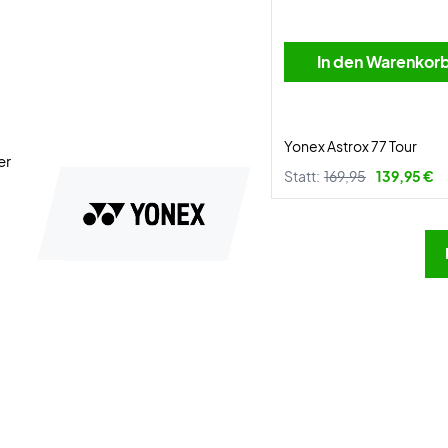
In den Warenkor
Yonex Astrox 77 Tour
er
Statt:
169,95
139,95 €