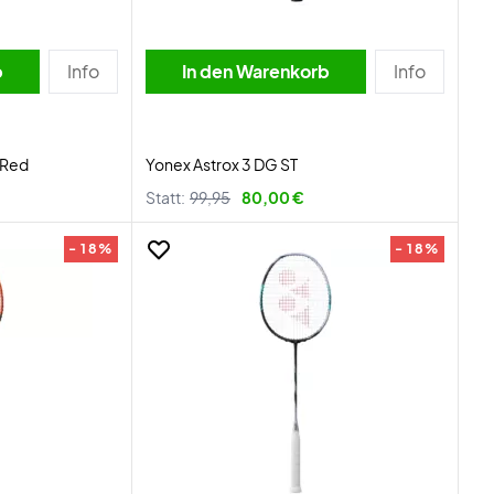
b
Info
In den Warenkorb
Info
/Red
Yonex Astrox 3 DG ST
Statt:
99,95
80,00 €
- 18%
- 18%