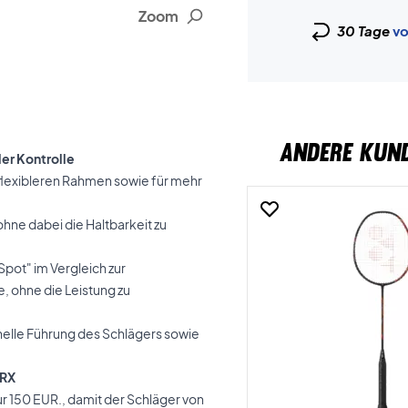
Zoom
30 Tage
vo
ANDERE KUN
er Kontrolle
 flexibleren Rahmen sowie für mehr
ohne dabei die Haltbarkeit zu
Spot" im Vergleich zur
e, ohne die Leistung zu
hnelle Führung des Schlägers sowie
 RX
r 150 EUR., damit der Schläger von