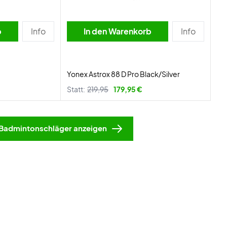
b
Info
In den Warenkorb
Info
Yonex Astrox 88 D Pro Black/Silver
Statt:
219,95
179,95 €
Badmintonschläger anzeigen