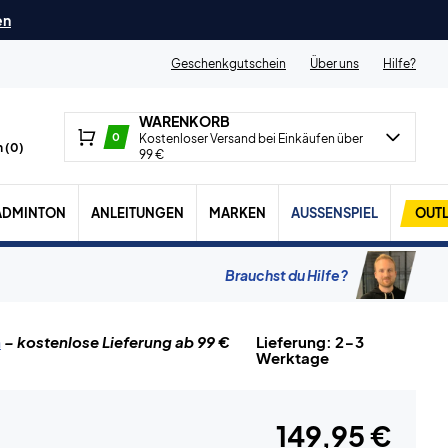
en
Geschenkgutschein
Über uns
Hilfe?
WARENKORB
0
Kostenloser Versand bei Einkäufen über
 (
0
)
99 €
ADMINTON
ANLEITUNGEN
MARKEN
AUSSENSPIEL
OUTL
Brauchst du Hilfe?
n
– kostenlose Lieferung ab 99 €
Lieferung: 2-3
Werktage
149,95 €