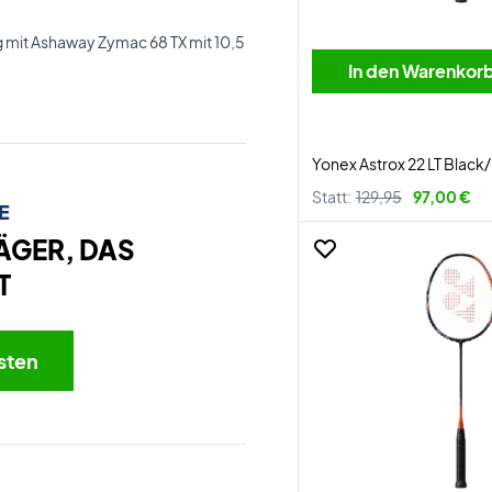
g mit Ashaway Zymac 68 TX mit 10,5
In den Warenkor
Yonex Astrox 22 LT Black
Statt:
129,95
97,00 €
E
ÄGER, DAS
T
sten