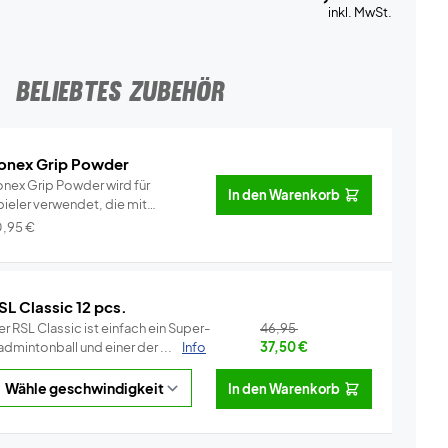
inkl. MwSt.
BELIEBTES ZUBEHÖR
onex Grip Powder
onex Grip Powder wird für
In den Warenkorb
pieler verwendet, die mit
rottee-Gri...
Info
0,95
€
SL Classic 12 pcs.
r RSL Classic ist einfach ein Super-
46,95
dmintonball und einer der ...
Info
37,50
€
In den Warenkorb