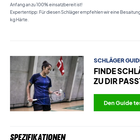
Anfang an zu 100% einsatzbereit ist!
Expertentipp: Für diesen Schläger empfehlen wir eine Besaitun
kg Härte.
SCHLÄGER GUID
FINDE SCHL
ZU DIR PASS
Den Guide te
Spezifikationen