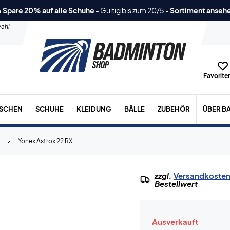
 Spare 20% auf alle Schuhe
-
Gültig bis zum 20/5
-
Sortiment anseh
ahl
Favoriten
ASCHEN
SCHUHE
KLEIDUNG
BÄLLE
ZUBEHÖR
ÜBER B
Yonex Astrox 22 RX
zzgl.
Versandkoste
Bestellwert
Ausverkauft