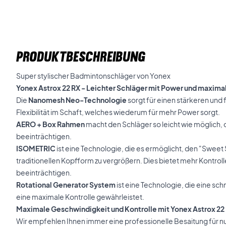
PRODUKTBESCHREIBUNG
Super stylischer Badmintonschläger von Yonex
Yonex Astrox 22 RX - Leichter Schläger mit Power und maximal
Die
Nanomesh Neo-Technologie
sorgt für einen stärkeren und
Flexibilität im Schaft, welches wiederum für mehr Power sorgt.
AERO + Box Rahmen
macht den Schläger so leicht wie möglich, 
beeinträchtigen.
ISOMETRIC
ist eine Technologie, die es ermöglicht, den "Sweet 
traditionellen Kopfform zu vergrößern. Dies bietet mehr Kontroll
beeinträchtigen.
Rotational Generator System
ist eine Technologie, die eine sc
eine maximale Kontrolle gewährleistet.
Maximale Geschwindigkeit und Kontrolle mit Yonex Astrox 22
Wir empfehlen Ihnen immer eine professionelle Besaitung für nu