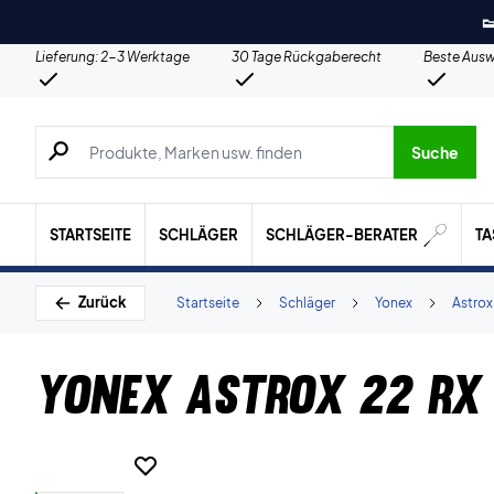

Lieferung: 2-3 Werktage
30 Tage Rückgaberecht
Beste Ausw
Suche nach Produkten, Marken usw.
Suche
STARTSEITE
SCHLÄGER
SCHLÄGER-BERATER
T
Zurück
Startseite
Schläger
Yonex
Astrox
Yonex Astrox 22 RX