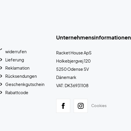
Unternehmensinformationen
widerrufen
Racket House ApS
Lieferung
Holkebjergvej 120
Reklamation
5250 Odense SV
Rücksendungen
Dänemark
Geschenkgutschein
VAT: DK36931108
Rabattcode
Cookies