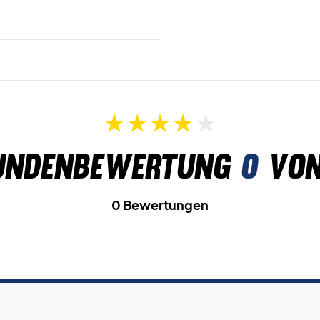
undenbewertung
0
von
0 Bewertungen