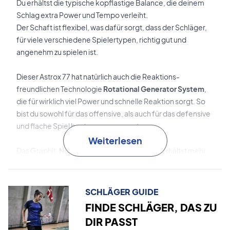
Du erhältst die typische kopflastige Balance, die deinem
Schlag extra Power und Tempo verleiht.
Der Schaft ist flexibel, was dafür sorgt, dass der Schläger,
für viele verschiedene Spielertypen, richtig gut und
angenehm zu spielen ist.
Dieser Astrox 77 hat natürlich auch die Reaktions-
freundlichen Technologie
Rotational Generator System
,
die für wirklich viel Power und schnelle Reaktion sorgt. So
bist du sowohl für das offensive, als auch für das defensive
und flache Spiel bestens gewappnet.
Weiterlesen
Das Graphit,
Namd
,
ist eines der besten! Du erhältst mehr
Kickback und richtig viel Power für deinen Schlag!
Alles in allem ein fantastischer Badmintonschläger von
SCHLÄGER GUIDE
Yonex, die hiermit wieder einmal bewiesen haben, wie
FINDE SCHLÄGER, DAS ZU
stark sie, speziell, in der Entwicklung von Badminton-
DIR PASST
Ausstattung sind!