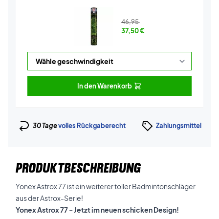
46,95
37,50
€
In den Warenkorb
30 Tage
volles Rückgaberecht
Zahlungsmittel
PRODUKTBESCHREIBUNG
Yonex Astrox 77 ist ein weiterer toller Badmintonschläger
aus der Astrox-Serie!
Yonex Astrox 77 - Jetzt im neuen schicken Design!