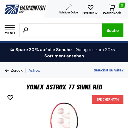
0
Schläger Guide
Warenkorb
Favoriten (
0
)
Suche nach Produkten, Marken usw.
Suche
MENÜ
👟 Spare 20% auf alle Schuhe
-
Gültig bis zum 20/5
-
Sortiment ansehen
|
Brauchst du Hilfe?
Zurück
Astrox
Yonex Astrox 77 Shine Red
SPEICHERN 17%