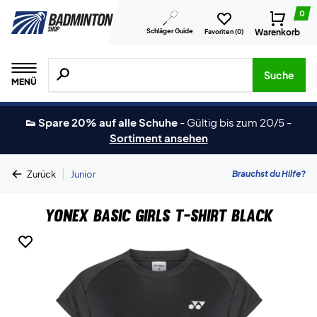
0
Schläger Guide
Warenkorb
Favoriten (
0
)
Suche nach Produkten, Marken usw.
Suche
MENÜ
👟 Spare 20% auf alle Schuhe
-
Gültig bis zum 20/5
-
Sortiment ansehen
|
Brauchst du Hilfe?
Zurück
Junior
Yonex Basic Girls T-shirt Black