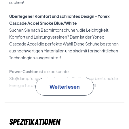
suchen!
Überlegener Komfort und schlichtes Design - Yonex
Cascade Accel Smoke Blue/White
Suchen Sie nach Badmintonschuhen, die Leichtigkeit,
Komfort und Leistung vereinen? Dann ist der Yonex
Cascade Accel die perfekte Wahl! Diese Schuhe bestehen
aus hochwertigen Materialien und sind mit fortschrittlichen
Technologien ausgestattet!
Power Cushion
ist die bekannte
Stoßdämpfungstechnologie, die Stöße absorbiert und die
Energie für die nächste Bewegung umwandelt.
Weiterlesen
Double Raschel Mesh
ist das atmungsaktive und leichte
Mesh, das im Obermaterial verwendet wird und maximale
Belüftung und Komfort gewährleistet.
Spezifikationen
Durable Skin Light
ist die Verstärkung des Obermaterials,