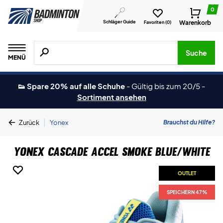
0
Schläger Guide
Warenkorb
Favoriten (
0
)
Suche nach Produkten, Marken usw.
Suche
MENÜ
👟 Spare 20% auf alle Schuhe
-
Gültig bis zum 20/5
-
Sortiment ansehen
|
Brauchst du Hilfe?
Zurück
Yonex
Yonex Cascade Accel Smoke Blue/White
OUTLET
OUTLET
SPEICHERN 47%
SPEICHERN 47%