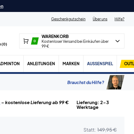
en
Geschenkgutschein
Über uns
Hilfe?
WARENKORB
0
Kostenloser Versand bei Einkäufen über
 (
0
)
99 €
ADMINTON
ANLEITUNGEN
MARKEN
AUSSENSPIEL
OUTL
Brauchst du Hilfe?
n
– kostenlose Lieferung ab 99 €
Lieferung: 2-3
Werktage
Statt:
149,95 €