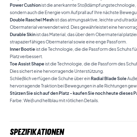
Power Cushion
ist die anerkannte Stoßdämpfungstechnologie, d
sondern auch die Energie vom Aufprall auf Ihre nächste Bewegu
Double Raschel Mesh
ist das atmungsaktive, leichte und ultrad
Obermaterial verwendet wird. Dies gewährleistet eine hervorra
Durable Skin
ist das Material, das über dem Obermaterial platziert
strapazierfähiges Obermaterial sowie eine enge Passform.
Inner Bootie
ist die Technologie, die die Passform des Schuhs 
Platz verbessert.
Toe Assist Shape
ist die Technologie, die die Passform des Sch
Dies sichert eine hervorragende Unterstützung.
Schließlich verfügen die Schuhe über ein
Radial Blade Sole
Auße
hervorragende Traktion bei Bewegungen in alle Richtungen gewä
Stürzen Sie sich auf den Platz - kaufen Sie noch heute diese
Farbe: Weiß und hellblau mit rötlichen Details.
Spezifikationen