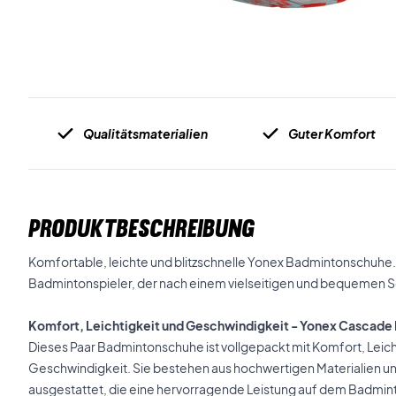
Qualitätsmaterialien
Guter Komfort
PRODUKTBESCHREIBUNG
Komfortable, leichte und blitzschnelle Yonex Badmintonschuhe.
Badmintonspieler, der nach einem vielseitigen und bequemen S
Komfort, Leichtigkeit und Geschwindigkeit - Yonex Cascade
Dieses Paar Badmintonschuhe ist vollgepackt mit Komfort, Leichti
Geschwindigkeit. Sie bestehen aus hochwertigen Materialien un
ausgestattet, die eine hervorragende Leistung auf dem Badmint