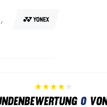
 /
undenbewertung
0
von