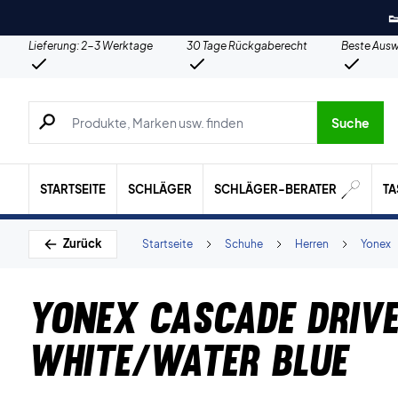

Lieferung: 2-3 Werktage
30 Tage Rückgaberecht
Beste Ausw
Suche nach Produkten, Marken usw.
Suche
STARTSEITE
SCHLÄGER
SCHLÄGER-BERATER
T
Zurück
Startseite
Schuhe
Herren
Yonex
Yonex Cascade Driv
White/Water Blue