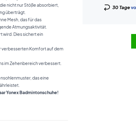
ie nicht nur Stöße absorbiert,
30 Tage
vo
ng überträgt.
ünne Mesh, das für das
gende Atmungsaktivität.
 wird. Dies sichert ein
für verbesserten Komfort auf dem
uhs im Zehenbereich verbessert.
nsohlenmuster, das eine
hrleistet.
s Paar Yonex Badmintonschuhe!