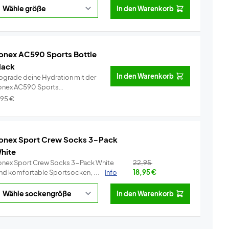
In den Warenkorb
onex AC590 Sports Bottle
lack
In den Warenkorb
pgrade deine Hydration mit der
onex AC590 Sports
inkflasche.Bl...
Info
,95
€
onex Sport Crew Socks 3-Pack
hite
onex Sport Crew Socks 3-Pack White
22,95
ind komfortable Sportsocken, ...
Info
18,95
€
In den Warenkorb