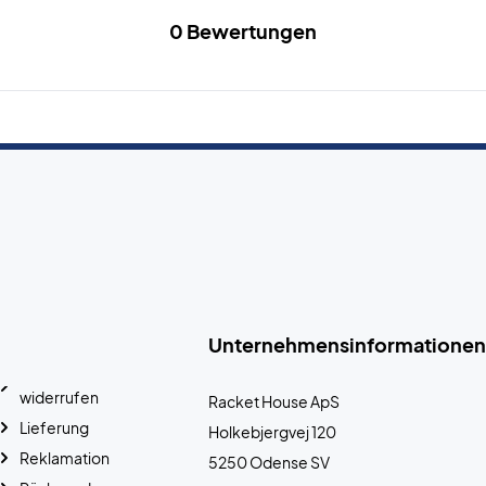
0 Bewertungen
Unternehmensinformationen
widerrufen
Racket House ApS
Lieferung
Holkebjergvej 120
Reklamation
5250 Odense SV