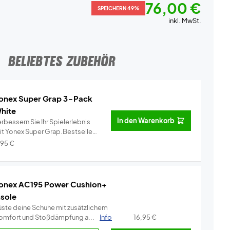
76,00 €
SPEICHERN 49%
inkl. MwSt.
BELIEBTES ZUBEHÖR
onex Super Grap 3-Pack
hite
In den Warenkorb
rbessern Sie Ihr Spielerlebnis
it Yonex Super Grap.Bestseller
..
Info
,95
€
onex AC195 Power Cushion+
nsole
üste deine Schuhe mit zusätzlichem
omfort und Stoßdämpfung a...
Info
16,95
€