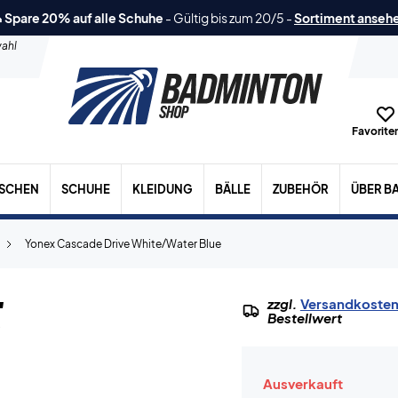
 Spare 20% auf alle Schuhe
-
Gültig bis zum 20/5
-
Sortiment anseh
ahl
Favoriten
ASCHEN
SCHUHE
KLEIDUNG
BÄLLE
ZUBEHÖR
ÜBER B
Yonex Cascade Drive White/Water Blue
e
zzgl.
Versandkoste
Bestellwert
Ausverkauft