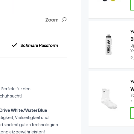
Zoom
Y
B
Schmale Passform
U
Y
Tr
9
Y
 Perfekt für den
W
Y
chuh sucht!
s
 Drive White/Water Blue
gkeit, Vielseitigkeit und
d sind mit guten Technologien
onplatz gewährleisten!