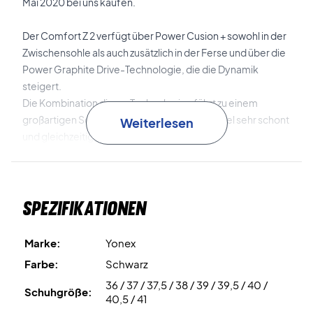
Mai 2020 bei uns kaufen.
Der Comfort Z 2 verfügt über Power Cusion + sowohl in der
Zwischensohle als auch zusätzlich in der Ferse und über die
Power Graphite Drive-Technologie, die die Dynamik
steigert.
Die Kombination dieser Technologien führt zu einem
großartigen Schuh, der deine Knie und Knöchel sehr schont
Weiterlesen
und gleichzeitig deine Spielqualität steigert.
Du bekommst eine tolle Federung und Balance in diesem
Schuh, während das Flexion Upper-Design des Schuhs
Spezifikationen
dem zu starken Verdrehen des Fußes entgegenwirkt.
Marke:
Yonex
Farbe:
Schwarz
36 / 37 / 37,5 / 38 / 39 / 39,5 / 40 /
Schuhgröße:
40,5 / 41