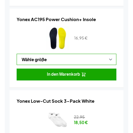
Yonex AC195 Power Cushion+ Insole
16,95
€
In den Warenkorb
Yonex Low-Cut Sock 3-Pack White
22,95
18,50
€