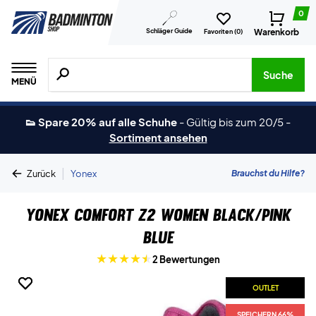
0
Schläger Guide
Warenkorb
Favoriten (
0
)
Suche nach Produkten, Marken usw.
Suche
MENÜ
👟 Spare 20% auf alle Schuhe
-
Gültig bis zum 20/5
-
Sortiment ansehen
|
Brauchst du Hilfe?
Zurück
Yonex
Yonex Comfort Z2 Women Black/Pink
Blue
2 Bewertungen
OUTLET
OUTLET
SPEICHERN 66%
SPEICHERN 66%