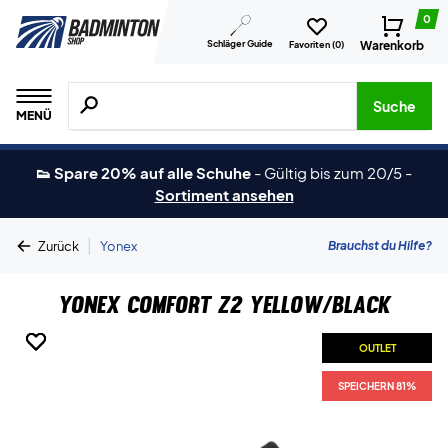
0
Schläger Guide
Warenkorb
Favoriten (
0
)
Suche nach Produkten, Marken usw.
Suche
MENÜ
👟 Spare 20% auf alle Schuhe
-
Gültig bis zum 20/5
-
Sortiment ansehen
|
Brauchst du Hilfe?
Zurück
Yonex
Yonex Comfort Z2 Yellow/Black
OUTLET
OUTLET
OUTLET
OUTLET
SPEICHERN 81%
SPEICHERN 81%
SPEICHERN 81%
SPEICHERN 81%