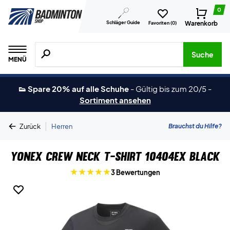
0
Schläger Guide
Warenkorb
Favoriten (
0
)
Suche nach Produkten, Marken usw.
Suche
MENÜ
👟 Spare 20% auf alle Schuhe
-
Gültig bis zum 20/5
-
Sortiment ansehen
|
Brauchst du Hilfe?
Zurück
Herren
Yonex Crew Neck T-shirt 10404EX Black
3 Bewertungen