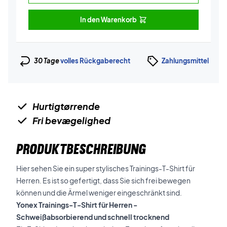
In den Warenkorb
30 Tage
volles Rückgaberecht
Zahlungsmittel
Hurtigtørrende
Fri bevægelighed
PRODUKTBESCHREIBUNG
Hier sehen Sie ein super stylisches Trainings-T-Shirt für
Herren. Es ist so gefertigt, dass Sie sich frei bewegen
können und die Ärmel weniger eingeschränkt sind.
Yonex Trainings-T-Shirt für Herren -
Schweißabsorbierend und schnell trocknend