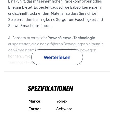
Ein T-Shirt, das mit seinem hohen Tragekomfort ein tolles
Erlebnis bietet. Es besteht aus schweißabsorbierendem
und schnell trocknendem Material, so dass Sie sich bei
Spielen und im Training keine Sorgen um Feuchtigkeit und
Schweiß machen müssen.
Außerdem ist es mit der
Power Sleeve-Technologie
ausgestattet, die einen größeren Bewegungsspielraum in
den Ärmeln ermöglicht, so dass Sie sich frei bewegen
können, um große Schritte zu machen.
Weiterlesen
Trainings-T-Shirt in Schwarz - Jetzt kaufen!
Alles in allem ein superbequemes Trainingstee, das Ihnen
alle Möglichkeiten bietet, alle Bälle ohne Probleme zu
erreichen.
Spezifikationen
Marke:
Yonex
Farbe:
Schwarz