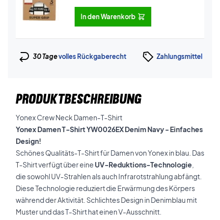
In den Warenkorb
30 Tage
volles Rückgaberecht
Zahlungsmittel
PRODUKTBESCHREIBUNG
Yonex Crew Neck Damen-T-Shirt
Yonex Damen T-Shirt YW0026EX Denim Navy - Einfaches
Design!
Schönes Qualitäts-T-Shirt für Damen von Yonex in blau. Das
T-Shirt verfügt über eine
UV-Reduktions-Technologie
,
die sowohl UV-Strahlen als auch Infrarotstrahlung abfängt.
Diese Technologie reduziert die Erwärmung des Körpers
während der Aktivität. Schlichtes Design in Denimblau mit
Muster und das T-Shirt hat einen V-Ausschnitt.