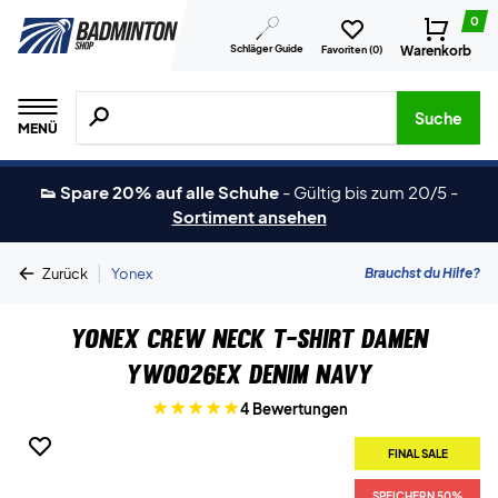
0
Schläger Guide
Warenkorb
Favoriten (
0
)
Suche nach Produkten, Marken usw.
Suche
MENÜ
👟 Spare 20% auf alle Schuhe
-
Gültig bis zum 20/5
-
Sortiment ansehen
|
Brauchst du Hilfe?
Zurück
Yonex
Yonex Crew Neck T-shirt Damen
YW0026EX Denim Navy
4 Bewertungen
FINAL SALE
SPEICHERN 50%