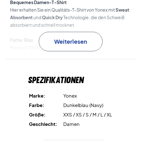
Bequemes Damen-T-Shirt
Hier erhalten Sie ein Qualitäts-T-Shirt von Yonex mit
Sweat
Absorbent
und
Quick Dry
Technologie, die den Schweiß
absorbiert und schnell trocknet.
Farbe: Blau
Weiterlesen
Material: 100% Polyester
Yonex nr: YW0026EX
Spezifikationen
Marke:
Yonex
Farbe:
Dunkelblau (Navy)
Größe:
XXS / XS / S / M / L / XL
Geschlecht:
Damen