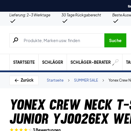

Lieferung: 2-3 Werktage
30 Tage Rückgaberecht
Beste Ausw
Suche nach Produkten, Marken usw.
Suche
STARTSEITE
SCHLÄGER
SCHLÄGER-BERATER
T
Zurück
Startseite
SUMMER SALE
Yonex Crew N
Yonex Crew Neck T-
Junior YJ0026EX We
3 Bewertungen