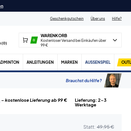
en
Geschenkgutschein
Über uns
Hilfe?
WARENKORB
0
Kostenloser Versand bei Einkäufen über
 (
0
)
99 €
ADMINTON
ANLEITUNGEN
MARKEN
AUSSENSPIEL
OUTL
Brauchst du Hilfe?
n
– kostenlose Lieferung ab 99 €
Lieferung: 2-3
Werktage
Statt:
49,95 €