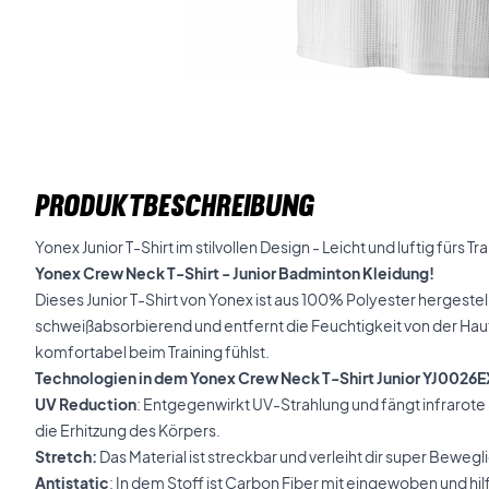
PRODUKTBESCHREIBUNG
Yonex Junior T-Shirt im stilvollen Design - Leicht und luftig fürs Tra
Yonex Crew Neck T-Shirt - Junior Badminton Kleidung!
Dieses Junior T-Shirt von Yonex ist aus 100% Polyester hergestellt
schweißabsorbierend und entfernt die Feuchtigkeit von der Haut
komfortabel beim Training fühlst.
Technologien in dem Yonex Crew Neck T-Shirt Junior YJ0026E
UV Reduction
: Entgegenwirkt UV-Strahlung und fängt infrarote
die Erhitzung des Körpers.
Stretch:
Das Material ist streckbar und verleiht dir super Bewegli
Antistatic
: In dem Stoff ist Carbon Fiber mit eingewoben und hilft