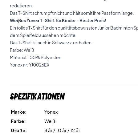
reduzieren.
Das T-Shirt schrumpft nicht und hält somit ihre Passform lange.
Weißes Yonex T-Shirt für Kinder - Bester Preis!
Ein tolles T-Shirt für den qualitätsbewussten Junior Badminton Spi
dem Spielfeld aussehen möchte.
Das T-Shirt ist auch in Schwarz zu erhalten.
Farbe: Weiß
Material: 100% Polyester
Yonex nr: YJ0026EX
Spezifikationen
Marke:
Yonex
Farbe:
Weiß
Größe:
8 år / 10 år / 12 år