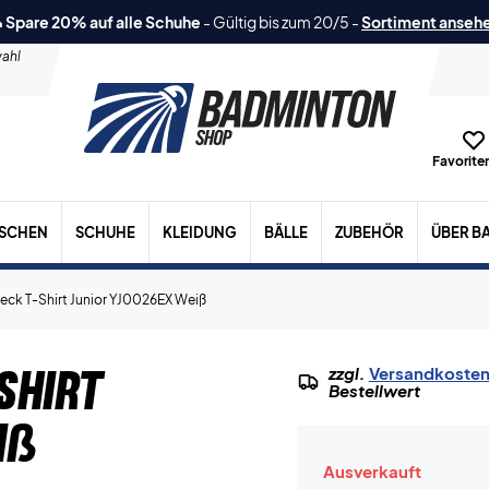
 Spare 20% auf alle Schuhe
-
Gültig bis zum 20/5
-
Sortiment anseh
ahl
Favoriten
ASCHEN
SCHUHE
KLEIDUNG
BÄLLE
ZUBEHÖR
ÜBER B
eck T-Shirt Junior YJ0026EX Weiß
Shirt
zzgl.
Versandkoste
Bestellwert
iß
Ausverkauft