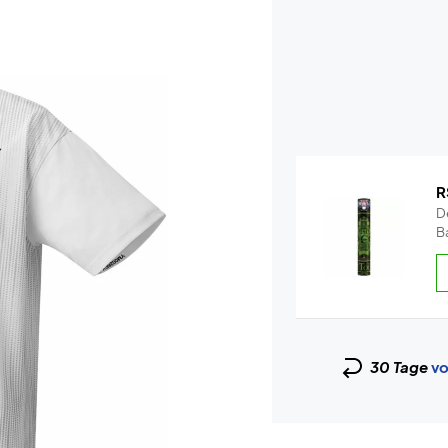
R
De
Ba
30 Tage
vo