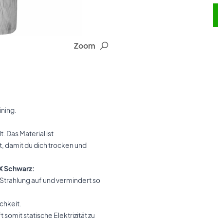
Zoom
ining.
. Das Material ist
, damit du dich trocken und
X Schwarz:
 Strahlung auf und vermindert so
chkeit.
 somit statische Elektrizität zu