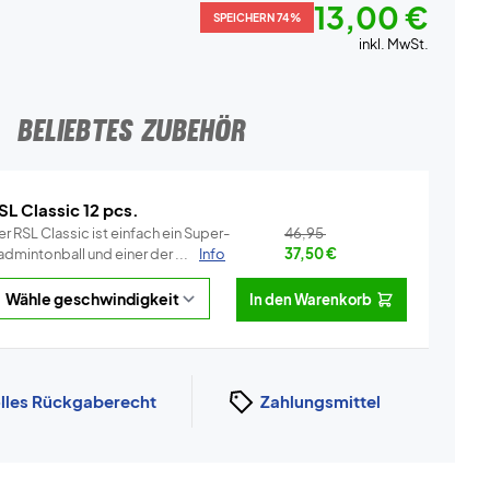
13,00 €
SPEICHERN 74%
inkl. MwSt.
BELIEBTES ZUBEHÖR
SL Classic 12 pcs.
r RSL Classic ist einfach ein Super-
46,95
dmintonball und einer der ...
Info
37,50
€
In den Warenkorb
lles Rückgaberecht
Zahlungsmittel