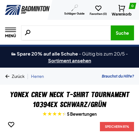
0
Schläger Guide
Warenkorb
Favoriten (
0
)
Suche nach Produkten, Marken usw.
Suche
MENÜ
👟 Spare 20% auf alle Schuhe
-
Gültig bis zum 20/5
-
Sortiment ansehen
|
Brauchst du Hilfe?
Zurück
Herren
Yonex Crew Neck T-Shirt Tournament
10394EX Schwarz/Grün
5 Bewertungen
SPEICHERN 81%