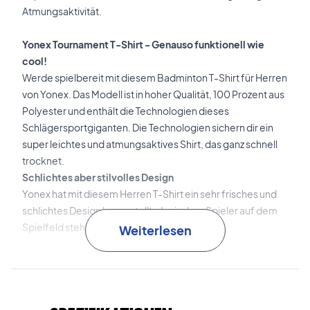
Atmungsaktivität.
Yonex Tournament T-Shirt - Genauso funktionell wie
cool!
Werde spielbereit mit diesem Badminton T-Shirt für Herren
von Yonex. Das Modell ist in hoher Qualität, 100 Prozent aus
Polyester und enthält die Technologien dieses
Schlägersportgiganten. Die Technologien sichern dir ein
super leichtes und atmungsaktives Shirt, das ganz schnell
trocknet.
Schlichtes aber stilvolles Design
Yonex hat mit diesem Herren T-Shirt ein sehr frisches und
schlichtes Design hergestellt, das jedem Spieler auf dem
Spielfeld stehen wird.
Weiterlesen
Farbe: Schwarz mit Grün und Weiß.
Material: 100 % Polyester.