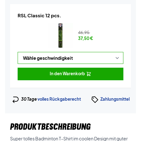
RSL Classic 12 pcs.
46,95
37,50
€
In den Warenkorb
30 Tage
volles Rückgaberecht
Zahlungsmittel
PRODUKTBESCHREIBUNG
Super tolles Badminton T-Shirt im coolen Design mit guter