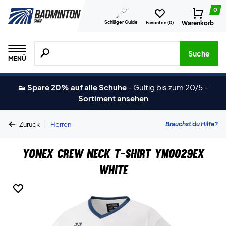
0
Schläger Guide
Warenkorb
Favoriten (
0
)
Suche nach Produkten, Marken usw.
Suche
MENÜ
👟 Spare 20% auf alle Schuhe
-
Gültig bis zum 20/5
-
Sortiment ansehen
|
Brauchst du Hilfe?
Zurück
Herren
Yonex Crew Neck T-shirt YM0029EX
White