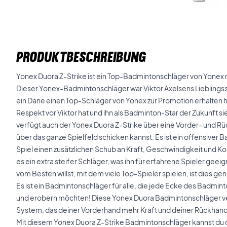
PRODUKTBESCHREIBUNG
Yonex Duora Z-Strike ist ein Top-Badmintonschläger von Yonex m
Dieser Yonex-Badmintonschläger war Viktor Axelsens Lieblingssc
ein Däne einen Top-Schläger von Yonex zur Promotion erhalten h
Respekt vor Viktor hat und ihn als Badminton-Star der Zukunft si
verfügt auch der Yonex Duora Z-Strike über eine Vorder- und Rü
über das ganze Spielfeld schicken kannst. Es ist ein offensiver
Spiel einen zusätzlichen Schub an Kraft, Geschwindigkeit und Kont
es ein extra steifer Schläger, was ihn für erfahrene Spieler gee
vom Besten willst, mit dem viele Top-Spieler spielen, ist dies ge
Es ist ein Badmintonschläger für alle, die jede Ecke des Badmint
und erobern möchten! Diese Yonex Duora Badmintonschläger v
System, das deiner Vorderhand mehr Kraft und deiner Rückhand
Mit diesem Yonex Duora Z-Strike Badmintonschläger kannst du de