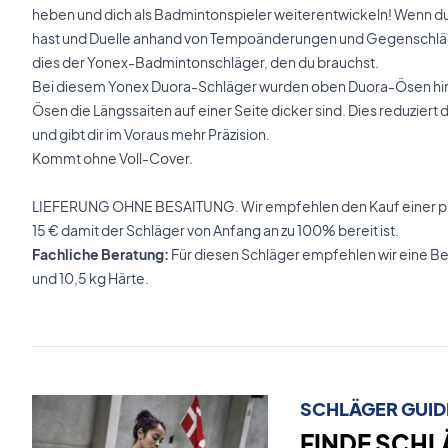
heben und dich als Badmintonspieler weiterentwickeln! Wenn d
hast und Duelle anhand von Tempoänderungen und Gegenschläg
dies der Yonex-Badmintonschläger, den du brauchst.
Bei diesem Yonex Duora-Schläger wurden oben Duora-Ösen hin
Ösen die Längssaiten auf einer Seite dicker sind. Dies reduziert 
und gibt dir im Voraus mehr Präzision.
Kommt ohne Voll-Cover.
LIEFERUNG OHNE BESAITUNG. Wir empfehlen den Kauf einer pro
15 € damit der Schläger von Anfang an zu 100% bereit ist.
Fachliche Beratung:
Für diesen Schläger empfehlen wir eine B
und 10,5 kg Härte.
SCHLÄGER GUID
FINDE SCHL