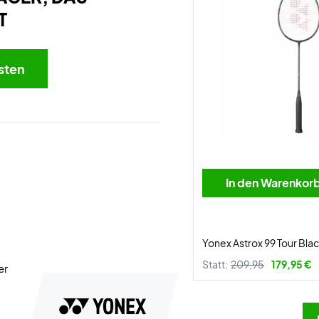
T
sten
In den Warenkor
Yonex Astrox 99 Tour Bl
Statt:
209,95
179,95 €
er