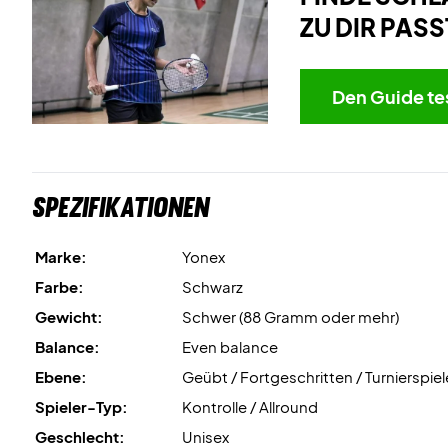
ZU DIR PASS
Den Guide te
Spezifikationen
Marke:
Yonex
Farbe:
Schwarz
Gewicht:
Schwer (88 Gramm oder mehr)
Balance:
Even balance
Ebene:
Geübt / Fortgeschritten / Turnierspiel
Spieler-Typ:
Kontrolle / Allround
Geschlecht:
Unisex