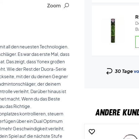
Zoom
R
De
Ba
it all den neuesten Technologien.
hläger. Es war das erste Mal, dass
at. Das zeigt, dass Yonex großen
eht. Wie der Rest der Duora-Serie
30 Tage
vo
ckseite, mit der du deinen Gegner
 Badmintonschläger, der deinem
rolle verleiht. Darüber hinaus ist
ignet macht. Wenn du das Beste
nau das Richtige.
ANDERE KUN
onplatzes kontrollieren, steuern
erfügen über ein Dual Optimum
 mehr Geschwindigkeit verleiht.
in Spiel auf die nächste Stufe