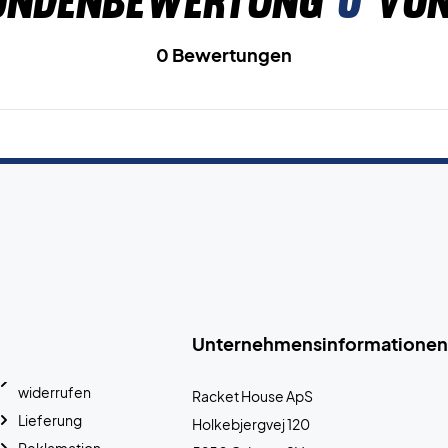
undenbewertung
0
von
0 Bewertungen
Unternehmensinformationen
widerrufen
Racket House ApS
Lieferung
Holkebjergvej 120
Reklamation