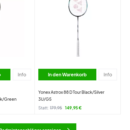
b
Info
In den Warenkorb
Info
Yonex Astrox 88 D Tour Black/Silver
ack/Green
3U/G5
Statt:
179,95
149,95 €
Badmintonschläger anzeigen