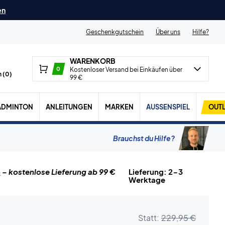
en
Geschenkgutschein
Über uns
Hilfe?
WARENKORB
0
Kostenloser Versand bei Einkäufen über
 (
0
)
99 €
ADMINTON
ANLEITUNGEN
MARKEN
AUSSENSPIEL
OUTL
Brauchst du Hilfe?
n
– kostenlose Lieferung ab 99 €
Lieferung: 2-3
Werktage
Statt:
229,95 €