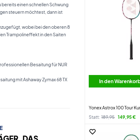
u bereits einen schnellen Schwung
en steuern möchtest, dann ist
zugefügt, wobei bei den oberen 8
den Trampolineffekt in den Saiten
fessionellen Besaitung für NUR
esaitung mit Ashaway Zymax 68 TX
In den Warenkor
Yonex Astrox 100 Tour K
Statt:
189,95
149,95 €
E
ÄGER, DAS