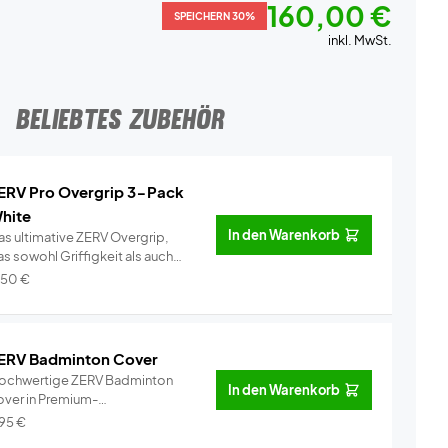
160,00 €
SPEICHERN 30%
inkl. MwSt.
BELIEBTES ZUBEHÖR
ERV Pro Overgrip 3-Pack
hite
In den Warenkorb
as ultimative ZERV Overgrip,
s sowohl Griffigkeit als auch
omf...
Info
,50
€
ERV Badminton Cover
ochwertige ZERV Badminton
In den Warenkorb
over in Premium-
alität!Perfekt für...
Info
,95
€