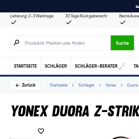

Lieferung: 2-3 Werktage
30 Tage Rückgaberecht
Beste Ausw
Suche nach Produkten, Marken usw.
Suche
STARTSEITE
SCHLÄGER
SCHLÄGER-BERATER
T
Zurück
Startseite
Schläger
Yonex
Duora
Yonex Duora Z-Stri