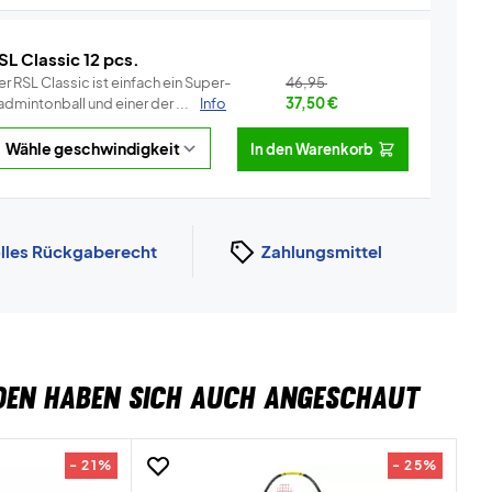
SL Classic 12 pcs.
r RSL Classic ist einfach ein Super-
46,95
dmintonball und einer der ...
Info
37,50
€
In den Warenkorb
lles Rückgaberecht
Zahlungsmittel
DEN HABEN SICH AUCH ANGESCHAUT
- 21%
- 25%