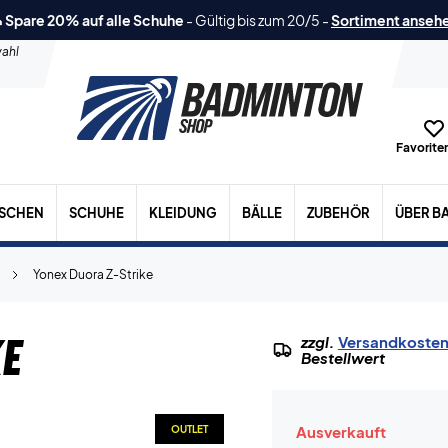
 Spare 20% auf alle Schuhe
-
Gültig bis zum 20/5
-
Sortiment anseh
ahl
Favoriten
ASCHEN
SCHUHE
KLEIDUNG
BÄLLE
ZUBEHÖR
ÜBER B
Yonex Duora Z-Strike
ke
zzgl.
Versandkoste
Bestellwert
Ausverkauft
OUTLET