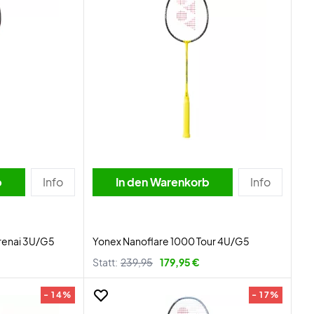
b
Info
In den Warenkorb
Info
urenai 3U/G5
Yonex Nanoflare 1000 Tour 4U/G5
Statt:
239,95
179,95 €
- 14%
- 17%