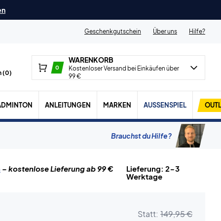
en
Geschenkgutschein
Über uns
Hilfe?
WARENKORB
0
Kostenloser Versand bei Einkäufen über
 (
0
)
99 €
ADMINTON
ANLEITUNGEN
MARKEN
AUSSENSPIEL
OUTL
Brauchst du Hilfe?
n
– kostenlose Lieferung ab 99 €
Lieferung: 2-3
Werktage
Statt:
149,95 €