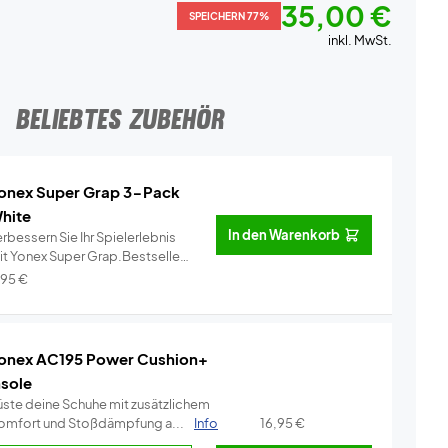
35,00 €
SPEICHERN 77%
inkl. MwSt.
BELIEBTES ZUBEHÖR
onex Super Grap 3-Pack
hite
In den Warenkorb
rbessern Sie Ihr Spielerlebnis
it Yonex Super Grap.Bestseller
..
Info
,95
€
onex AC195 Power Cushion+
nsole
üste deine Schuhe mit zusätzlichem
omfort und Stoßdämpfung a...
Info
16,95
€