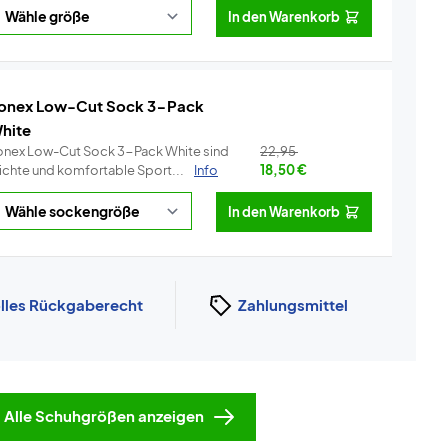
In den Warenkorb
onex Low-Cut Sock 3-Pack
hite
onex Low-Cut Sock 3-Pack White sind
22,95
eichte und komfortable Sport...
Info
18,50
€
In den Warenkorb
lles Rückgaberecht
Zahlungsmittel
Alle Schuhgrößen anzeigen