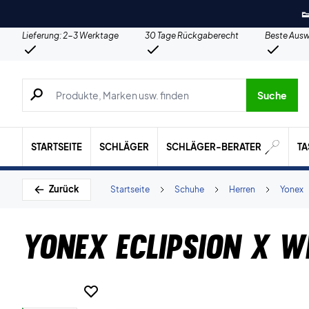

Lieferung: 2-3 Werktage
30 Tage Rückgaberecht
Beste Ausw
Suche nach Produkten, Marken usw.
Suche
STARTSEITE
SCHLÄGER
SCHLÄGER-BERATER
T
Zurück
Startseite
Schuhe
Herren
Yonex
Yonex Eclipsion X W