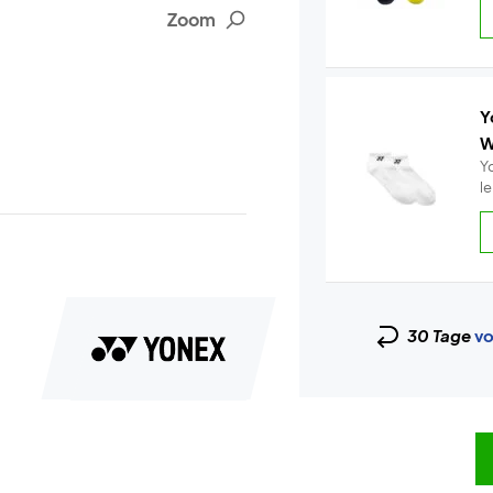
Zoom
Y
W
Y
l
30 Tage
vo