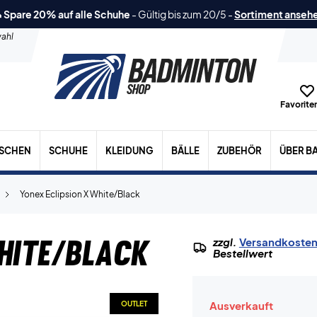
 Spare 20% auf alle Schuhe
-
Gültig bis zum 20/5
-
Sortiment anseh
ahl
Favoriten
ASCHEN
SCHUHE
KLEIDUNG
BÄLLE
ZUBEHÖR
ÜBER B
Yonex Eclipsion X White/Black
hite/Black
zzgl.
Versandkoste
Bestellwert
Ausverkauft
OUTLET