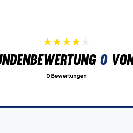
undenbewertung
0
von
0 Bewertungen