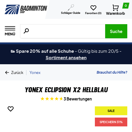
0
Schläger Guide
Warenkorb
Favoriten (
0
)
Suche nach Produkten, Marken usw.
Suche
MENÜ
👟 Spare 20% auf alle Schuhe
-
Gültig bis zum 20/5
-
Sortiment ansehen
|
Brauchst du Hilfe?
Zurück
Yonex
Yonex Eclipsion X2 Hellblau
3 Bewertungen
SALE
SALE
SPEICHERN 31%
SPEICHERN 31%