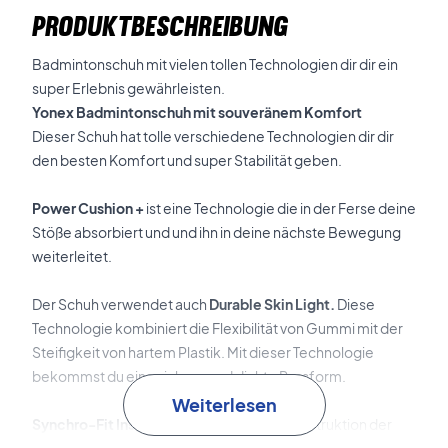
PRODUKTBESCHREIBUNG
Badmintonschuh mit vielen tollen Technologien dir dir ein
super Erlebnis gewährleisten.
Yonex Badmintonschuh mit souveränem Komfort
Dieser Schuh hat tolle verschiedene Technologien dir dir
den besten Komfort und super Stabilität geben.
Power Cushion +
ist eine Technologie die in der Ferse deine
Stöße absorbiert und und ihn in deine nächste Bewegung
weiterleitet.
Der Schuh verwendet auch
Durable Skin Light.
Diese
Technologie kombiniert die Flexibilität von Gummi mit der
Steifigkeit von hartem Plastik. Mit dieser Technologie
bekommst du eine sichere und dichte Passform.
Weiterlesen
Synchro-Fit Insole
ist eine besondere Konstruktion der