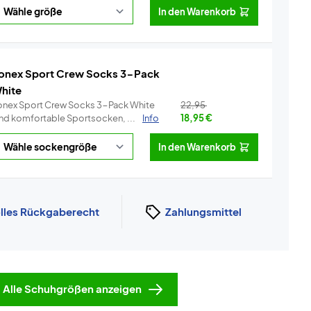
In den Warenkorb
onex Sport Crew Socks 3-Pack
hite
onex Sport Crew Socks 3-Pack White
22,95
ind komfortable Sportsocken, ...
Info
18,95
€
In den Warenkorb
lles Rückgaberecht
Zahlungsmittel
Alle Schuhgrößen anzeigen