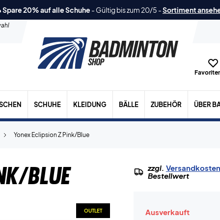
 Spare 20% auf alle Schuhe
-
Gültig bis zum 20/5
-
Sortiment anseh
ahl
Favoriten
ASCHEN
SCHUHE
KLEIDUNG
BÄLLE
ZUBEHÖR
ÜBER B
Yonex Eclipsion Z Pink/Blue
nk/Blue
zzgl.
Versandkoste
Bestellwert
Ausverkauft
OUTLET