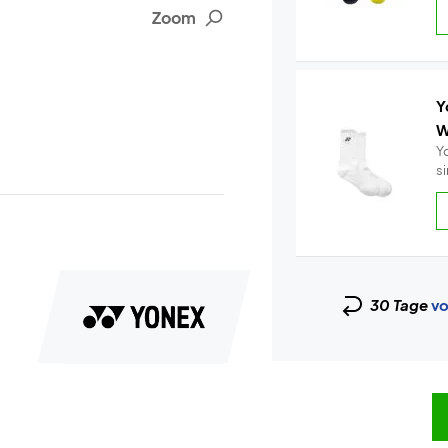
Zoom
Y
W
Y
s
30 Tage
vo