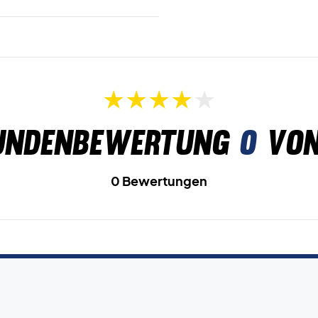
undenbewertung
0
von
0 Bewertungen