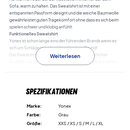
Sofa, warm zu halten. Das Sweatshirt ist mit einer
entspannten Passform designt und die weiche Baumwolle
gewährleistet guten Tragekomfort ohne dass es sich beim
spielen schwer und klobig anfühlt.
Funktionelles Sweatshirt
Yonex ist schon lange eins der führenden Brands wenn es
sich um Schlägersport geht - mit gutem Grund!
Das Sweatshirt ist in einem leichten Design aus hoher
Weiterlesen
Qualität und mit Funktionen, die es für Sport ideal machen.
Dieses Modell hat vorne einen robusten und starken
Reißverschluss, damit du das Sweatshirt schnell ausziehen
kannst oder einfach nur mehr Luft brauchst. Die Kapuze
Spezifikationen
kann je nach Bedarf justiert werden, die Hände können sich
in den zwei großen Vordertaschen warm halten, wo auch
zum Beispiel die Schlüssel aufbewahrt werden können.
Marke:
Yonex
Insgesamt ein perfektes Sweatshirt für Badminton!
Farbe:
Grau
Größe:
XXS / XS / S / M / L / XL
Farbe: Hellgrau mit weißem Logo.