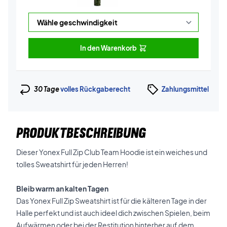
In den Warenkorb
30 Tage
volles Rückgaberecht
Zahlungsmittel
PRODUKTBESCHREIBUNG
Dieser Yonex Full Zip Club Team Hoodie ist ein weiches und
tolles Sweatshirt für jeden Herren!
Bleib warm an kalten Tagen
Das Yonex Full Zip Sweatshirt ist für die kälteren Tage in der
Halle perfekt und ist auch ideel dich zwischen Spielen, beim
Aufwärmen oder bei der Restitution hinterher auf dem