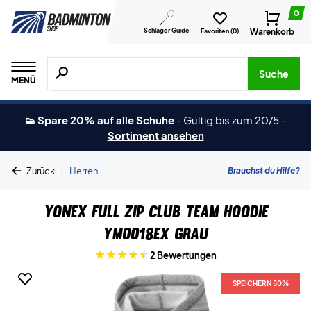
0
Schläger Guide
Warenkorb
Favoriten (
0
)
Suche nach Produkten, Marken usw.
Suche
MENÜ
👟 Spare 20% auf alle Schuhe
-
Gültig bis zum 20/5
-
Sortiment ansehen
|
Brauchst du Hilfe?
Zurück
Herren
Yonex Full Zip Club Team Hoodie
YM0018EX Grau
2 Bewertungen
SPEICHERN 50%