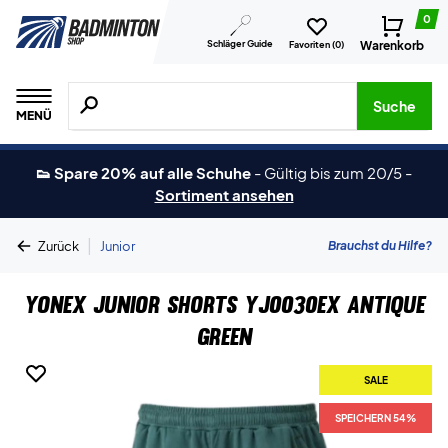
0
Schläger Guide
Warenkorb
Favoriten (
0
)
Suche nach Produkten, Marken usw.
Suche
MENÜ
👟 Spare 20% auf alle Schuhe
-
Gültig bis zum 20/5
-
Sortiment ansehen
|
Brauchst du Hilfe?
Zurück
Junior
Yonex Junior Shorts YJ0030EX Antique
Green
SALE
SPEICHERN 54%