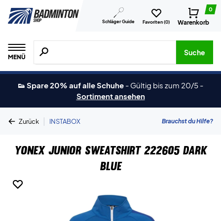
0
Schläger Guide
Warenkorb
Favoriten (
0
)
Suche nach Produkten, Marken usw.
Suche
MENÜ
👟 Spare 20% auf alle Schuhe
-
Gültig bis zum 20/5
-
Sortiment ansehen
|
Brauchst du Hilfe?
Zurück
INSTABOX
Yonex Junior Sweatshirt 222605 Dark
Blue