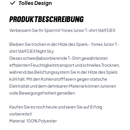
Tolles Design
PRODUKTBESCHREIBUNG
Verbessern Sie Ihr Spiel mit Yonex Junior T-shirt 16693JEX
Bleiben Sie trocken in der Hitze des Spiels - Yonex Junior T-
shirt 16693JEX Night Sky
Dieses schweißabsorbierende T-Shirt gewährleistet
effizienten Feuchtigkeitstransport und schnelles Trocknen,
während das Belüftungssystem Sie in der Hitze des Spiels
kühl hält. Mit den Kohlenstofffasern gegen statische
Elektrizität und dem dehnbaren Material können Junioren
volle Bewegungsfreiheit genießen.
Kaufen Sie es noch heute und seien Sie auf Erfolg
vorbereitet!
Material: 100% Polyester