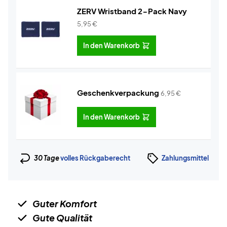
ZERV Wristband 2-Pack Navy
5,95
€
In den Warenkorb
Geschenkverpackung
6,95
€
In den Warenkorb
30 Tage
volles Rückgaberecht
Zahlungsmittel
Guter Komfort
Gute Qualität