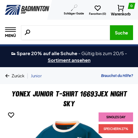
0
Schläger Guide
Warenkorb
Favoriten (
0
)
Suche nach Produkten, Marken usw.
Suche
MENÜ
👟 Spare 20% auf alle Schuhe
-
Gültig bis zum 20/5
-
Sortiment ansehen
|
Brauchst du Hilfe?
Zurück
Junior
Yonex Junior T-shirt 16693JEX Night
Sky
SINGLES DAY
SPEICHERN 27%