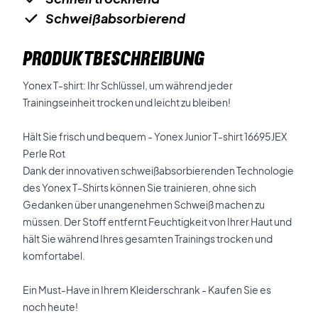
Schweißabsorbierend
PRODUKTBESCHREIBUNG
Yonex T-shirt: Ihr Schlüssel, um während jeder
Trainingseinheit trocken und leicht zu bleiben!
Hält Sie frisch und bequem - Yonex Junior T-shirt 16695JEX
Perle Rot
Dank der innovativen schweißabsorbierenden Technologie
des Yonex T-Shirts können Sie trainieren, ohne sich
Gedanken über unangenehmen Schweiß machen zu
müssen. Der Stoff entfernt Feuchtigkeit von Ihrer Haut und
hält Sie während Ihres gesamten Trainings trocken und
komfortabel.
Ein Must-Have in Ihrem Kleiderschrank - Kaufen Sie es
noch heute!