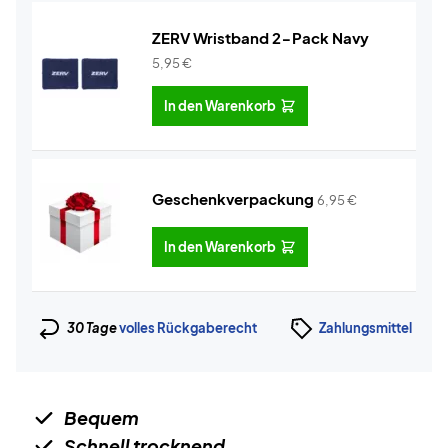
ZERV Wristband 2-Pack Navy
5,95
€
In den Warenkorb
Geschenkverpackung
6,95
€
In den Warenkorb
30 Tage
volles Rückgaberecht
Zahlungsmittel
Bequem
Schnell trocknend