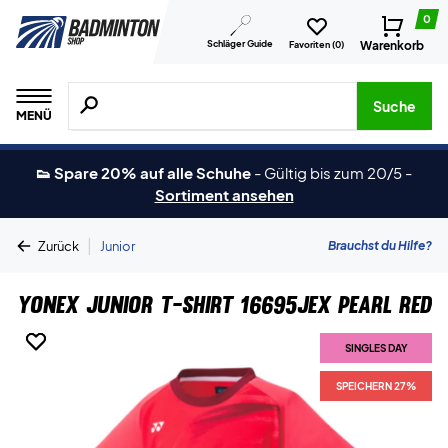
0
Schläger Guide
Warenkorb
Favoriten (
0
)
Suche nach Produkten, Marken usw.
Suche
MENÜ
👟 Spare 20% auf alle Schuhe
-
Gültig bis zum 20/5
-
Sortiment ansehen
|
Brauchst du Hilfe?
Zurück
Junior
Yonex Junior T-shirt 16695JEX Pearl Red
SINGLES DAY
SINGLES DAY
SPEICHERN 27%
SPEICHERN 27%