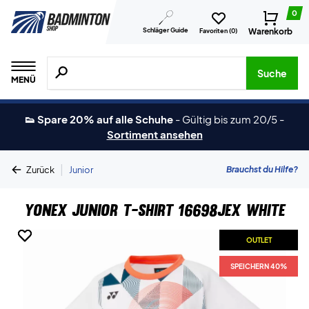
0
Schläger Guide
Warenkorb
Favoriten (
0
)
Suche nach Produkten, Marken usw.
Suche
MENÜ
👟 Spare 20% auf alle Schuhe
-
Gültig bis zum 20/5
-
Sortiment ansehen
|
Brauchst du Hilfe?
Zurück
Junior
Yonex Junior T-shirt 16698JEX White
OUTLET
OUTLET
SPEICHERN 40%
SPEICHERN 40%