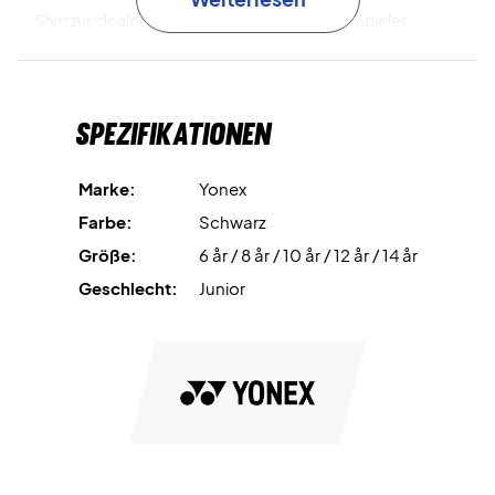
Shirt zur idealen Wahl für ambitionierte junge Spieler.
Die
VERYCOOL DRY
-Technologie leitet Schweiß effizient
vom Körper ab, sodass du auch in intensiven
Spezifikationen
Spielmomenten trocken und komfortabel bleibst.
Trainiere und spiele mit Komfort – bestelle dein Yonex
Marke:
Yonex
Junior T-Shirt noch heute!
Farbe:
Schwarz
Farbe: Schwarz und Pink.
Größe:
6 år / 8 år / 10 år / 12 år / 14 år
Material: 100 % Polyester.
Geschlecht:
Junior