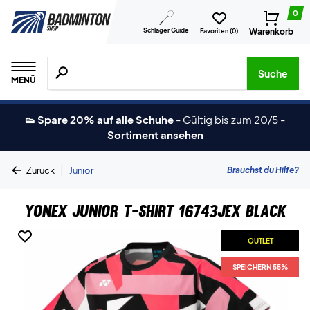
0
Schläger Guide
Warenkorb
Favoriten (
0
)
Suche nach Produkten, Marken usw.
Suche
MENÜ
👟 Spare 20% auf alle Schuhe
-
Gültig bis zum 20/5
-
Sortiment ansehen
|
Brauchst du Hilfe?
Zurück
Junior
Yonex Junior T-shirt 16743JEX Black
OUTLET
SPEICHERN 55%