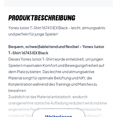
PRODUKTBESCHREIBUNG
Yonex Junior T-Shirt 16743JEX Black – leicht, atmungsaktiv
und perfekt für junge Spieler!
Bequem, schweißableitend und flexibel – Yonex Junior
T-Shirt 16743JEX Black
Dieses Yonex Junior T-Shirt wurde entwickelt, um jungen
Spielern maximalen Komfort und Bewegungsfreiheit auf
dem Platz zu bieten. Das leichte und atmungsaktive
Material sorgt für optimale Belüftung und hilft, die
Konzentration während des Trainings und Matches zu
bewahren.
Zusätzlich ist das Material antistatisch, wodurch
unangenehme statische Aufladung reduziert wird und eine
angenehme Passform sichergestellt ist. Das klassische
schwarze Design mit sportlichen Details macht dieses T-
Weiterlesen