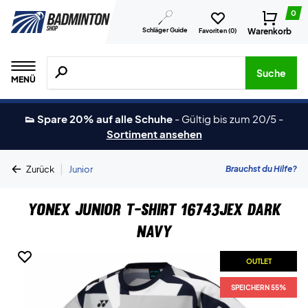
0
Schläger Guide
Warenkorb
Favoriten (
0
)
Suche nach Produkten, Marken usw.
Suche
MENÜ
👟 Spare 20% auf alle Schuhe
-
Gültig bis zum 20/5
-
Sortiment ansehen
|
Brauchst du Hilfe?
Zurück
Junior
Yonex Junior T-shirt 16743JEX Dark
Navy
OUTLET
SPEICHERN 55%