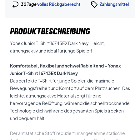
30 Tage
volles Rückgaberecht
Zahlungsmittel
PRODUKTBESCHREIBUNG
Yonex Junior T-Shirt 16743EX Dark Navy – leicht,
atmungsaktiv und ideal für junge Spieler!
Komfortabel, flexibel und schweißableitend – Yonex
Junior T-Shirt 16743EX Dark Navy
Das perfekte T-Shirt für junge Spieler, die maximale
Bewegungsfreiheit und Komfort auf dem Platz suchen. Das
leichte, atmungsaktive Material sorgt für eine
hervorragende Belüftung, während die schnell trocknende
Technologie dich während des gesamten Spiels trocken
und bequem hält.
Der antistatische Stoff reduziert unangenehme statische