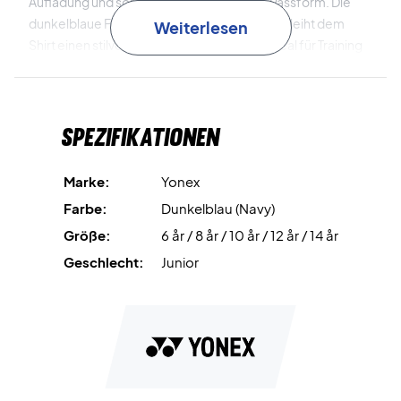
Aufladung und sorgt für eine angenehme Passform. Die
dunkelblaue Farbe mit sportlichen Details verleiht dem
Weiterlesen
Shirt einen stilvollen und modernen Look, ideal für Training
und Wettkampf.
Die VERYCOOL DRY-Technologie
leitet Feuchtigkeit vom
Spezifikationen
Körper ab, sodass du kühl und fokussiert bleibst – selbst in
intensiven Spielsituationen.
Marke:
Yonex
Spiele mit Stil und Komfort – bestelle dein Yonex Junior
Farbe:
Dunkelblau (Navy)
T-Shirt noch heute!
Größe:
6 år / 8 år / 10 år / 12 år / 14 år
Farbe: Dunkelblau, Grau und Weiß.
Material: 100 % Polyester.
Geschlecht:
Junior