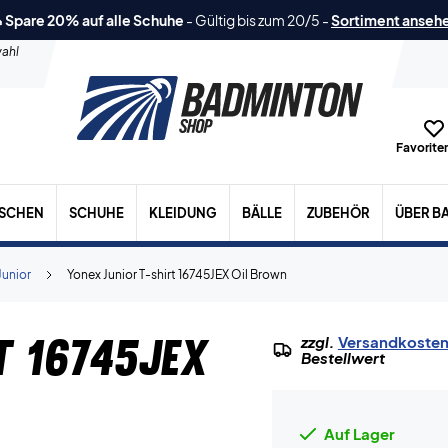
 Spare 20% auf alle Schuhe
-
Gültig bis zum 20/5
-
Sortiment anseh
ahl
Favoriten
ASCHEN
SCHUHE
KLEIDUNG
BÄLLE
ZUBEHÖR
ÜBER B
Junior
Yonex Junior T-shirt 16745JEX Oil Brown
t 16745JEX
zzgl.
Versandkoste
Bestellwert
Auf Lager