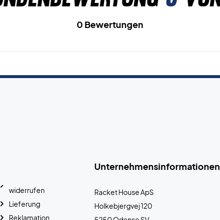
0 Bewertungen
Unternehmensinformationen
widerrufen
Racket House ApS
Lieferung
Holkebjergvej 120
Reklamation
5250 Odense SV