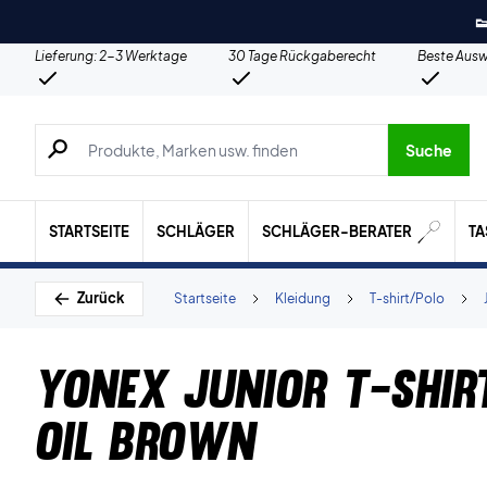

Lieferung: 2-3 Werktage
30 Tage Rückgaberecht
Beste Ausw
Suche nach Produkten, Marken usw.
Suche
STARTSEITE
SCHLÄGER
SCHLÄGER-BERATER
T
Zurück
Startseite
Kleidung
T-shirt/Polo
Yonex Junior T-shir
Oil Brown