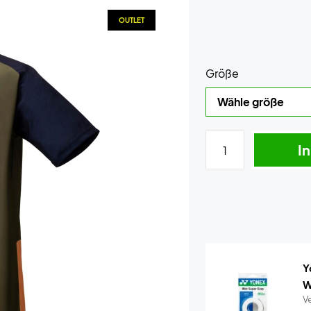
OUTLET
Größe
I
Y
W
Ve