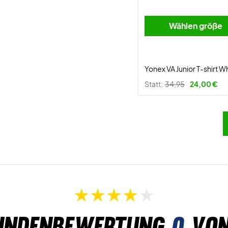
Wählen größe
Yonex VA Junior T-shirt W
Statt:
34,95
24,00 €
undenbewertung
0
von