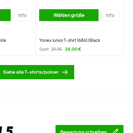
Info
Wählen größe
Info
hite
Yonex Junior T-shirt 16861J Black
Statt:
29,95
24,00 €
Siehe alle T-shirts/poloer
 5
Bewertung schreiben