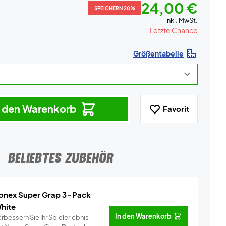
24,00 €
SPEICHERN 20%
inkl. MwSt.
Letzte Chance
Größentabelle
n den Warenkorb
Favorit
BELIEBTES ZUBEHÖR
onex Super Grap 3-Pack
hite
In den Warenkorb
rbessern Sie Ihr Spielerlebnis