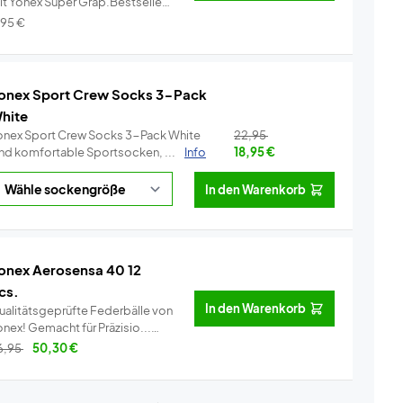
it Yonex Super Grap.Bestseller
..
Info
,95
€
onex Sport Crew Socks 3-Pack
hite
onex Sport Crew Socks 3-Pack White
22,95
ind komfortable Sportsocken, ...
Info
18,95
€
In den Warenkorb
onex Aerosensa 40 12
cs.
In den Warenkorb
ualitätsgeprüfte Federbälle von
Yonex! Gemacht für Präzisio...
Info
6,95
50,30
€