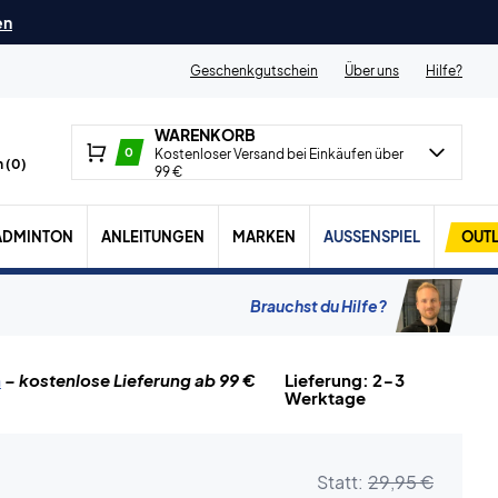
en
Geschenkgutschein
Über uns
Hilfe?
WARENKORB
0
Kostenloser Versand bei Einkäufen über
 (
0
)
99 €
ADMINTON
ANLEITUNGEN
MARKEN
AUSSENSPIEL
OUTL
Brauchst du Hilfe?
n
– kostenlose Lieferung ab 99 €
Lieferung: 2-3
Werktage
Statt:
29,95 €