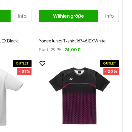
Info
Wählen größe
Info
6JEX Black
Yonex Junior T-shirt 16746JEX White
Statt:
29,95
24,00 €
OUTLET
OUTLET
- 31%
- 20%