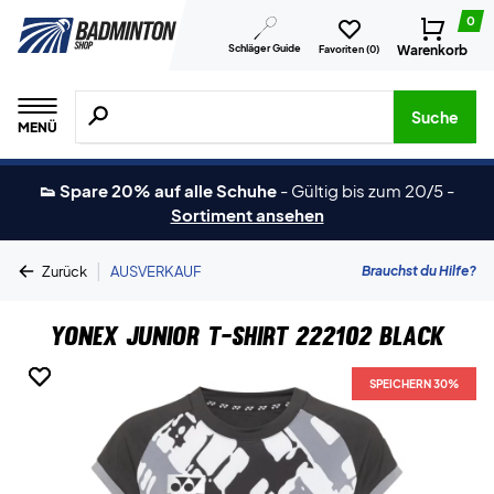
0
Schläger Guide
Warenkorb
Favoriten (
0
)
Suche nach Produkten, Marken usw.
Suche
MENÜ
👟 Spare 20% auf alle Schuhe
-
Gültig bis zum 20/5
-
Sortiment ansehen
|
Brauchst du Hilfe?
Zurück
AUSVERKAUF
Yonex Junior T-shirt 222102 Black
SPEICHERN 30%
SPEICHERN 30%