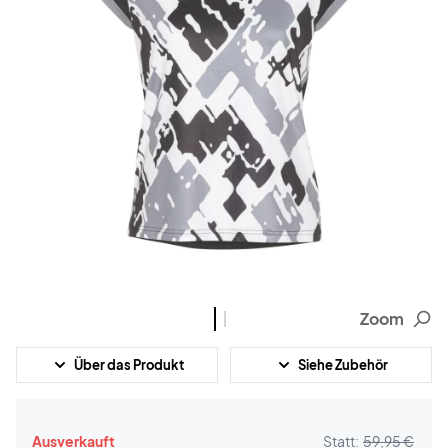
Zoom
Über das Produkt
Siehe Zubehör
Ausverkauft
Statt:
59,95 €