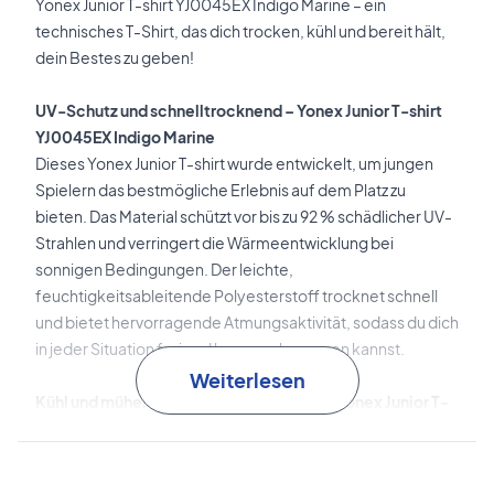
Yonex Junior T-shirt YJ0045EX Indigo Marine – ein
technisches T-Shirt, das dich trocken, kühl und bereit hält,
dein Bestes zu geben!
UV-Schutz und schnelltrocknend – Yonex Junior T-shirt
YJ0045EX Indigo Marine
Dieses Yonex Junior T-shirt wurde entwickelt, um jungen
Spielern das bestmögliche Erlebnis auf dem Platz zu
bieten. Das Material schützt vor bis zu 92 % schädlicher UV-
Strahlen und verringert die Wärmeentwicklung bei
sonnigen Bedingungen. Der leichte,
feuchtigkeitsableitende Polyesterstoff trocknet schnell
und bietet hervorragende Atmungsaktivität, sodass du dich
in jeder Situation frei und bequem bewegen kannst.
Weiterlesen
Kühl und mühelos spielen – bestelle dein Yonex Junior T-
shirt noch heute!
Farbe: Dunkelblau.
Material: 100% Polyester.