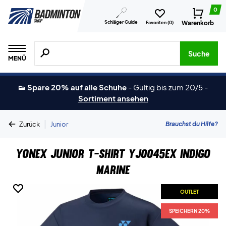
0
Schläger Guide
Warenkorb
Favoriten (
0
)
Suche nach Produkten, Marken usw.
Suche
MENÜ
👟 Spare 20% auf alle Schuhe
-
Gültig bis zum 20/5
-
Sortiment ansehen
|
Brauchst du Hilfe?
Zurück
Junior
Yonex Junior T-shirt YJ0045EX Indigo
Marine
OUTLET
OUTLET
SPEICHERN 20%
SPEICHERN 20%